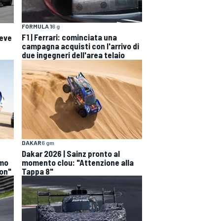
FORMULA 1
6 g
F1 | Ferrari: cominciata una
deve
campagna acquisti con l'arrivo di
due ingegneri dell'area telaio
DAKAR
6 gm
Dakar 2026 | Sainz pronto al
emo
momento clou: "Attenzione alla
hon"
Tappa 8"