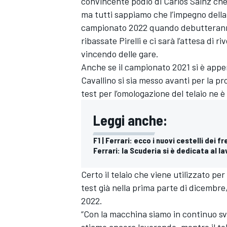
convincente podio di Carlos Sainz che 
ma tutti sappiamo che l’impegno della 
campionato 2022 quando debutterann
ribassate Pirelli e ci sarà l’attesa di 
vincendo delle gare.
Anche se il campionato 2021 si è appe
Cavallino si sia messo avanti per la pr
test per l’omologazione del telaio ne 
Leggi anche:
F1 | Ferrari: ecco i nuovi cestelli dei fre
Ferrari: la Scuderia si è dedicata al la
Certo il telaio che viene utilizzato pe
test già nella prima parte di dicembre,
2022.
“Con la macchina siamo in continuo svi
stiamo ancora lavorando, mentre il tel