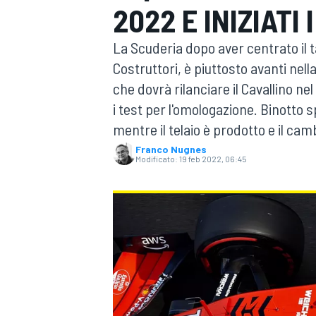
2022 E INIZIATI
MOTOGP
WEC
La Scuderia dopo aver centrato il t
Costruttori, è piuttosto avanti nell
che dovrà rilanciare il Cavallino ne
i test per l'omologazione. Binotto
mentre il telaio è prodotto e il camb
Franco Nugnes
Modificato:
19 feb 2022, 06:45
WRC