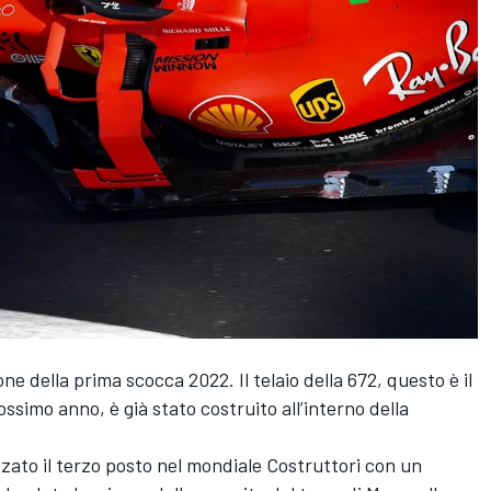
ne della prima scocca 2022. Il telaio della 672, questo è il
ssimo anno, è già stato costruito all’interno della
zato il terzo posto nel mondiale Costruttori con un