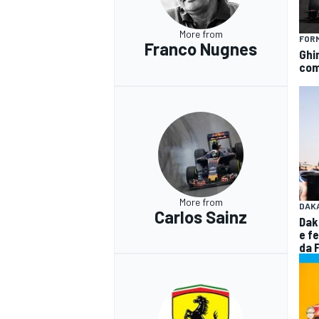
More from
FORM
Franco Nugnes
Ghin
com
More from
DAK
Carlos Sainz
Dak
e f
da 