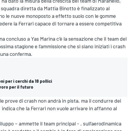
ha dato la misura della crescita del team di Maranello,
squadra diretta da Mattia Binotto è finalizzato al
o le nuove monoposto a effetto suolo con le gomme
rivedere la Ferrari capace di tornare a essere competitiva
na concluso a Yas Marina c’è la sensazione che il team del
ossima stagione e l’ammissione che si siano iniziati i crash
è una conferma.
ni per i cerchi da 18 pollici
voro per il futuro
r le prove di crash non andrà in pista, ma il condurre dei
 indica che la Ferrari non vuole arrivare in affanno al
luppo – ammette il team principal - , sull’aerodinamica
aio è prodotto e il cambio è in fase di omologazione per