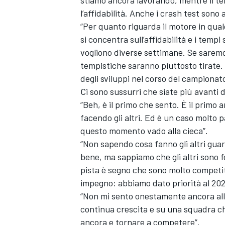
l’affidabilità. Anche i crash test sono
“Per quanto riguarda il motore in qua
si concentra sull’affidabilità e i temp
vogliono diverse settimane. Se saremo 
tempistiche saranno piuttosto tirate. 
degli sviluppi nel corso del campionato
Ci sono sussurri che siate più avanti d
“Beh, è il primo che sento. È il primo 
facendo gli altri. Ed è un caso molto p
questo momento vado alla cieca”.
“Non sapendo cosa fanno gli altri gua
bene, ma sappiamo che gli altri sono for
pista è segno che sono molto competit
ENDURANCE/GT
impegno: abbiamo dato priorità al 20
“Non mi sento onestamente ancora alla
continua crescita e su una squadra ch
ancora e tornare a competere”.