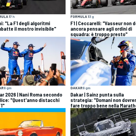
ULA 1
7 h
FORMULA 1
3 g
i: "La F1 degli algoritmi
F1 | Ceccarelli: "Vasseur non 
batte il mostro invisibile"
ancora pensare agli ordini di
squadra: è troppo presto"
AR
6 gm
DAKAR
6 gm
ar 2026 | Nani Roma secondo
Dakar | Sainz punta sulla
elice: "Quest'anno distacchi
strategia: "Domani non dovr
F1"
fare troppo bene nella Marat