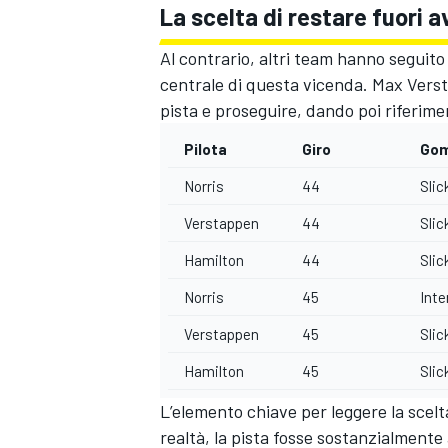
La scelta di restare fuori 
Al contrario, altri team hanno seguito
centrale di questa vicenda. Max Versta
pista e proseguire, dando poi riferiment
Pilota
Giro
Go
Norris
44
Slic
Verstappen
44
Slic
Hamilton
44
Slic
Norris
45
Inte
Verstappen
45
Slic
Hamilton
45
Slic
L’elemento chiave per leggere la scelta 
realtà, la pista fosse sostanzialmente 