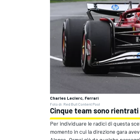
Charles Leclerc, Ferrari
Foto di: Red Bull Content Pool
Cinque team sono rientrati
ENDURANCE/GT
Per individuare le radici di questa sce
momento in cui la direzione gara avev
Alonso. Ormai già da qualche passaggio