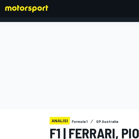
FORMULA 1
ANALISI
Formula 1
GP Australia
F1 | FERRARI, P