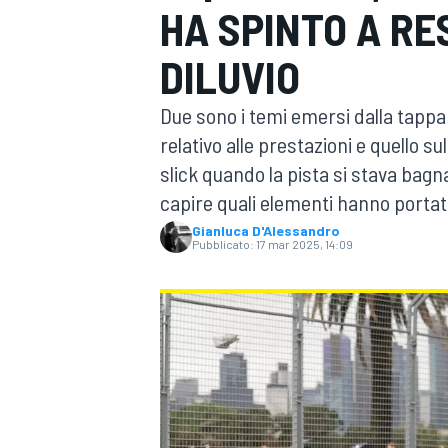
HA SPINTO A RE
MOTOGP
WEC
DILUVIO
Due sono i temi emersi dalla tappa 
relativo alle prestazioni e quello su
slick quando la pista si stava ba
capire quali elementi hanno porta
Gianluca D'Alessandro
Pubblicato:
17 mar 2025, 14:09
WRC