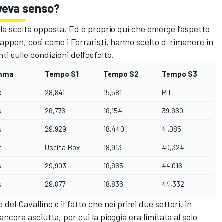
aveva senso?
 la scelta opposta. Ed è proprio qui che emerge l’aspetto
ppen, così come i Ferraristi, hanno scelto di rimanere in
i sulle condizioni dell’asfalto.
mma
Tempo S1
Tempo S2
Tempo S3
k
28,841
15,581
PIT
k
28,776
18,154
39,869
k
29,929
18,440
41,085
r
Uscita Box
18,913
40,324
k
29,993
18,865
44,016
k
29,877
18,836
44,332
del Cavallino è il fatto che nei primi due settori, in
ancora asciutta, per cui la pioggia era limitata al solo