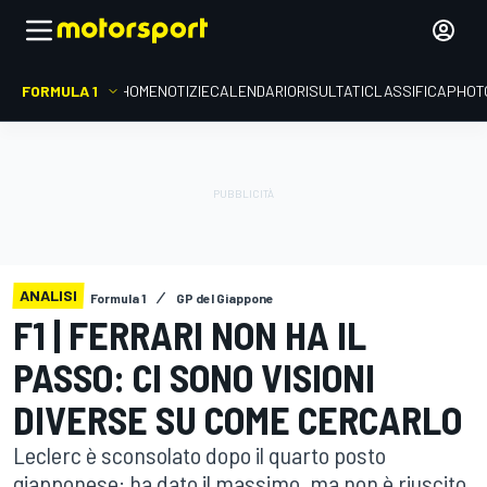
FORMULA 1
HOME
NOTIZIE
CALENDARIO
RISULTATI
CLASSIFICA
PHOT
ANALISI
Formula 1
GP del Giappone
F1 | FERRARI NON HA IL
PASSO: CI SONO VISIONI
DIVERSE SU COME CERCARLO
Leclerc è sconsolato dopo il quarto posto
giapponese: ha dato il massimo, ma non è riuscito