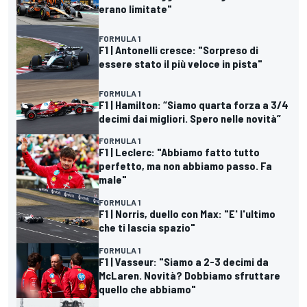
erano limitate"
FORMULA 1
F1 | Antonelli cresce: "Sorpreso di
essere stato il più veloce in pista"
FORMULA 1
F1 | Hamilton: “Siamo quarta forza a 3/4
decimi dai migliori. Spero nelle novità”
FORMULA 1
F1 | Leclerc: "Abbiamo fatto tutto
perfetto, ma non abbiamo passo. Fa
male"
FORMULA 1
F1 | Norris, duello con Max: "E' l'ultimo
che ti lascia spazio"
FORMULA 1
F1 | Vasseur: "Siamo a 2-3 decimi da
McLaren. Novità? Dobbiamo sfruttare
quello che abbiamo"