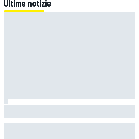
Ultime notizie
F1 | Il management di Perez parla con la Williams sperando
nei dubbi di Sainz sul suo futuro