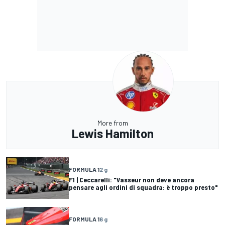
More from
Lewis Hamilton
FORMULA 1
2 g
F1 | Ceccarelli: "Vasseur non deve ancora
pensare agli ordini di squadra: è troppo presto"
FORMULA 1
6 g