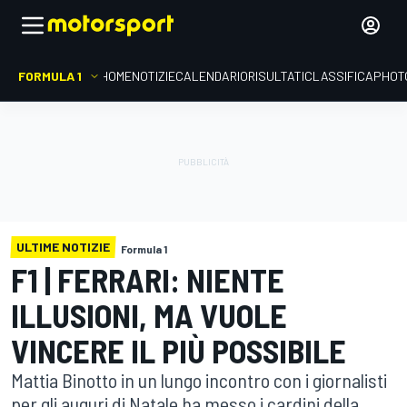
FORMULA 1
HOME
NOTIZIE
CALENDARIO
RISULTATI
CLASSIFICA
PHOT
ULTIME NOTIZIE
Formula 1
F1 | FERRARI: NIENTE
ILLUSIONI, MA VUOLE
VINCERE IL PIÙ POSSIBILE
Mattia Binotto in un lungo incontro con i giornalisti
per gli auguri di Natale ha messo i cardini della