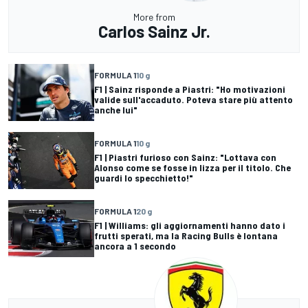
More from
Carlos Sainz Jr.
FORMULA 1
10 g
F1 | Sainz risponde a Piastri: "Ho motivazioni
valide sull'accaduto. Poteva stare più attento
anche lui"
FORMULA 1
10 g
F1 | Piastri furioso con Sainz: "Lottava con
Alonso come se fosse in lizza per il titolo. Che
guardi lo specchietto!"
FORMULA 1
20 g
F1 | Williams: gli aggiornamenti hanno dato i
frutti sperati, ma la Racing Bulls è lontana
ancora a 1 secondo