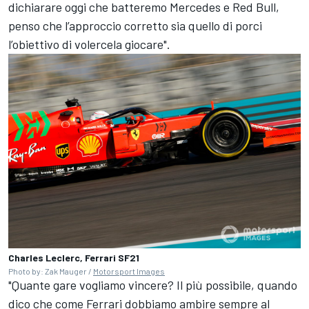
dichiarare oggi che batteremo Mercedes e Red Bull,
penso che l’approccio corretto sia quello di porci
l’obiettivo di volercela giocare".
Charles Leclerc, Ferrari SF21
Photo by: Zak Mauger /
Motorsport Images
"Quante gare vogliamo vincere? Il più possibile, quando
dico che come Ferrari dobbiamo ambire sempre al