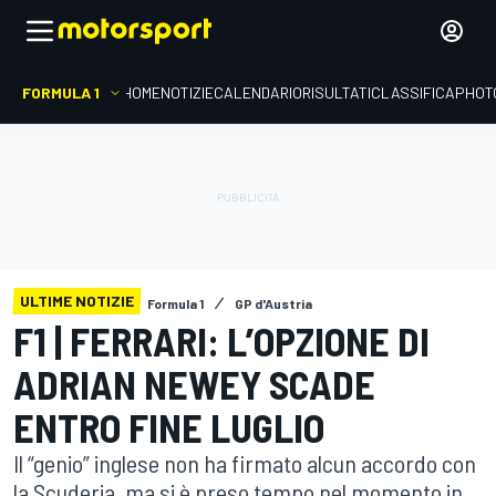
FORMULA 1
HOME
NOTIZIE
CALENDARIO
RISULTATI
CLASSIFICA
PHOT
ULTIME NOTIZIE
Formula 1
GP d'Austria
F1 | FERRARI: L’OPZIONE DI
ADRIAN NEWEY SCADE
ENTRO FINE LUGLIO
Il “genio” inglese non ha firmato alcun accordo con
la Scuderia, ma si è preso tempo nel momento in