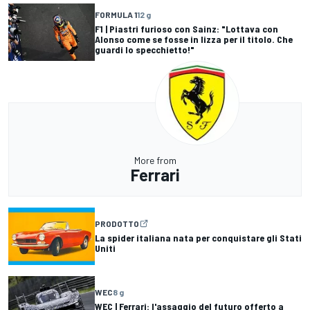
FORMULA 1
12 g
F1 | Piastri furioso con Sainz: "Lottava con
Alonso come se fosse in lizza per il titolo. Che
guardi lo specchietto!"
More from
Ferrari
PRODOTTO
La spider italiana nata per conquistare gli Stati
Uniti
WEC
8 g
WEC | Ferrari: l'assaggio del futuro offerto a