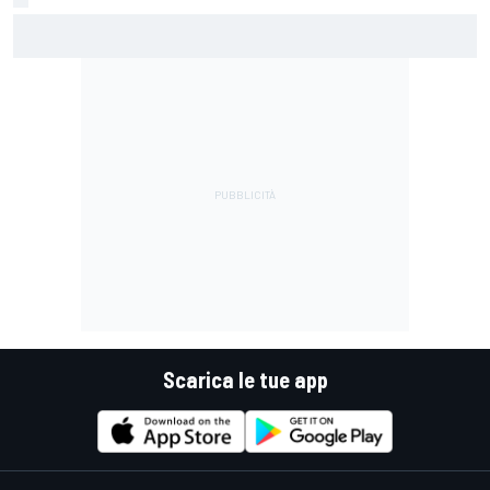
MotoGP | Márquez: "Calo gomma imprevisto, non credo che
con la media domani sarà meglio"
Scarica le tue app