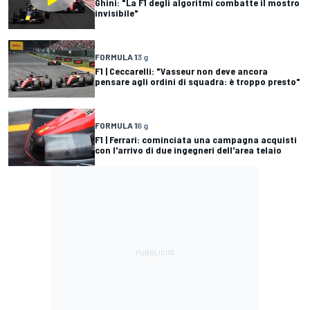
Ghini: "La F1 degli algoritmi combatte il mostro
invisibile"
FORMULA 1
3 g
F1 | Ceccarelli: "Vasseur non deve ancora
pensare agli ordini di squadra: è troppo presto"
FORMULA 1
6 g
F1 | Ferrari: cominciata una campagna acquisti
con l'arrivo di due ingegneri dell'area telaio