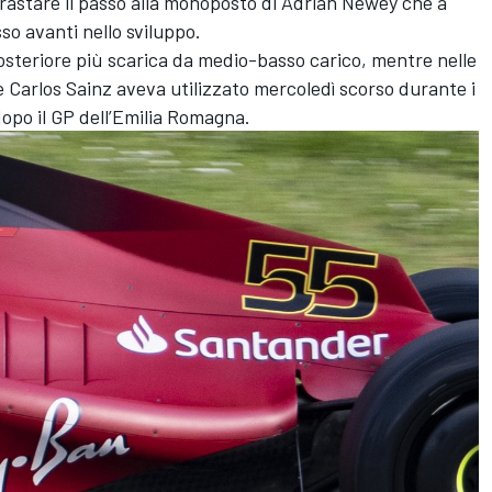
trastare il passo alla monoposto di Adrian Newey che a
so avanti nello sviluppo.
posteriore più scarica da medio-basso carico, mentre nelle
e Carlos Sainz aveva utilizzato mercoledì scorso durante i
 dopo il GP dell’Emilia Romagna.