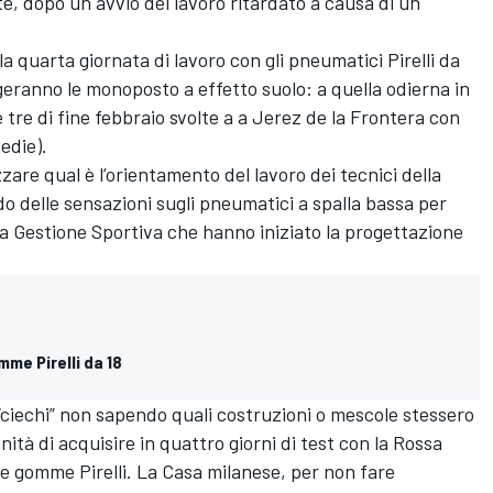
e, dopo un avvio del lavoro ritardato a causa di un
 quarta giornata di lavoro con gli pneumatici Pirelli da
geranno le monoposto a effetto suolo: a quella odierna in
 tre di fine febbraio svolte a a Jerez de la Frontera con
edie).
are qual è l’orientamento del lavoro dei tecnici della
endo delle sensazioni sugli pneumatici a spalla bassa per
ella Gestione Sportiva che hanno iniziato la progettazione
mme Pirelli da 18
“ciechi” non sapendo quali costruzioni o mescole stessero
ità di acquisire in quattro giorni di test con la Rossa
e gomme Pirelli. La Casa milanese, per non fare