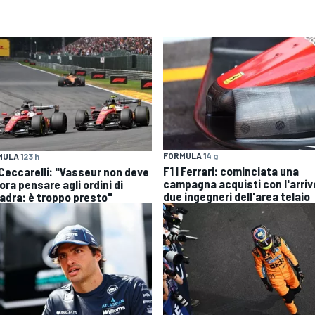
FORMULA 1
4 g
ULA 1
23 h
F1 | Ferrari: cominciata una
| Ceccarelli: "Vasseur non deve
campagna acquisti con l'arriv
ra pensare agli ordini di
due ingegneri dell'area telaio
adra: è troppo presto"