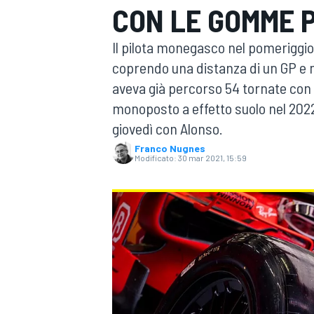
CON LE GOMME P
MOTOGP
WEC
Il pilota monegasco nel pomeriggio
coprendo una distanza di un GP e 
aveva già percorso 54 tornate con
monoposto a effetto suolo nel 2022.
giovedì con Alonso.
Franco Nugnes
Modificato:
30 mar 2021, 15:59
WRC