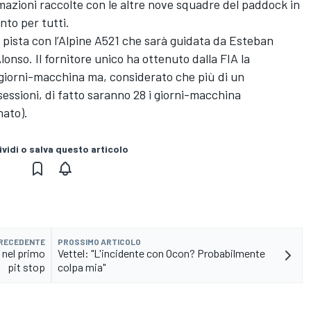
rmazioni raccolte con le altre nove squadre del paddock in
to per tutti.
in pista con l’Alpine A521 che sarà guidata da Esteban
lonso. Il fornitore unico ha ottenuto dalla FIA la
0 giorni-macchina ma, considerato che più di un
sessioni, di fatto saranno 28 i giorni-macchina
nato).
vidi o salva questo articolo
PRECEDENTE
PROSSIMO ARTICOLO
 nel primo
Vettel: "L'incidente con Ocon? Probabilmente
pit stop
colpa mia"