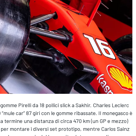
 gomme Pirelli da 18 pollici slick a Sakhir. Charles Leclerc
 “mule car” 87 giri con le gomme ribassate. Il monegasco è
 a termine una distanza di circa 470 km (un GP e mezzo)
 per montare i diversi set prototipo, mentre Carlos Sainz