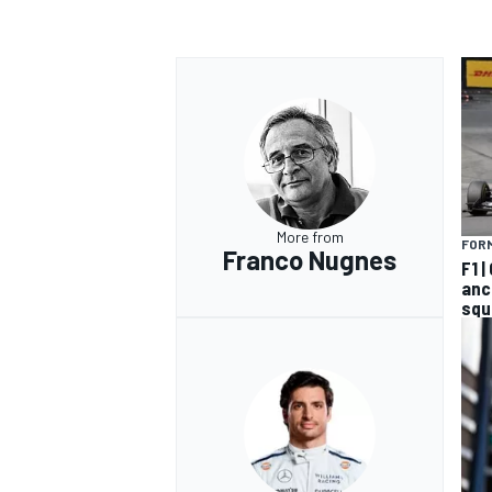
More from
FORM
Franco Nugnes
F1 
anco
squ
RALLY