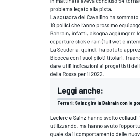
in mattinata aveva concluso 54 tornat
problema legato alla pista.
La squadra del Cavallino ha sommato la
18 pollici che l’anno prossimo equipag
Bahrain, infatti, bisogna aggiungere le
coperture slick e rain (full wet e intem
La Scuderia, quindi, ha potuto apprezz
Bicocca con i suoi piloti titolari, tra
dare utili indicazioni ai progettisti d
della Rossa per il 2022.
Leggi anche:
Ferrari: Sainz gira in Bahrain con le go
Leclerc e Sainz hanno svolto collaudi 
utilizzando, ma hanno avuto l’opportun
quale sia il comportamento delle nuov