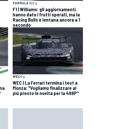
FORMULA 1
20 g
F1 | Williams: gli aggiornamenti
hanno dato i frutti sperati, ma la
Racing Bulls è lontana ancora a 1
secondo
WEC
6 g
WEC | La Ferrari termina i test a
una
Monza: "Vogliamo finalizzare al
P
più presto le novità per la 499P"