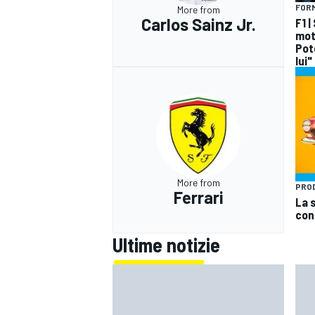
FORM
More from
Carlos Sainz Jr.
F1 |
mot
Pot
lui"
More from
PRO
Ferrari
La s
conq
Ultime notizie