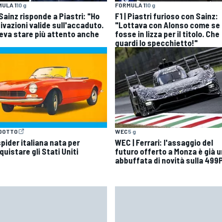
ULA 1
10 g
FORMULA 1
10 g
 Sainz risponde a Piastri: "Ho
F1 | Piastri furioso con Sainz:
ivazioni valide sull'accaduto.
"Lottava con Alonso come se
eva stare più attento anche
fosse in lizza per il titolo. Che
guardi lo specchietto!"
DOTTO
WEC
5 g
pider italiana nata per
WEC | Ferrari: l'assaggio del
uistare gli Stati Uniti
futuro offerto a Monza è già 
abbuffata di novità sulla 499