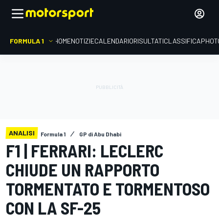
FORMULA 1
HOME
NOTIZIE
CALENDARIO
RISULTATI
CLASSIFICA
PHOT
ANALISI
Formula 1
GP di Abu Dhabi
F1 | FERRARI: LECLERC
CHIUDE UN RAPPORTO
TORMENTATO E TORMENTOSO
CON LA SF-25