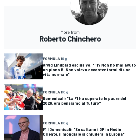
More from
Roberto Chinchero
FORMULA 1
6 g
Arvid Lindblad esclusivo: "F1? Non ho mai avuto
un piano B. Non volevo accontentarmi di una
vita normale"
FORMULA 1
10 g
Domenicali: "La F1 ha superato le paure del
2026, ora pensiamo al futuro"
FORMULA 1
10 g
F1 | Domenicali: "Se saltano i GP in Medio
Oriente, il mondiale si chiuderà in Europa"