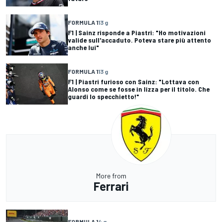
FORMULA 1
13 g
F1 | Sainz risponde a Piastri: "Ho motivazioni
valide sull'accaduto. Poteva stare più attento
anche lui"
FORMULA 1
13 g
F1 | Piastri furioso con Sainz: "Lottava con
Alonso come se fosse in lizza per il titolo. Che
guardi lo specchietto!"
More from
Ferrari
FORMULA 1
4 g