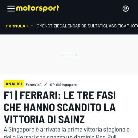
FORMULA 1
HOME
NOTIZIE
CALENDARIO
RISULTATI
CLASSIFICA
PHOT
ANALISI
Formula 1
GP di Singapore
F1 | FERRARI: LE TRE FASI
CHE HANNO SCANDITO LA
VITTORIA DI SAINZ
A Singapore è arrivata la prima vittoria stagionale
della Ferrari che spezza un dominio Red Bull