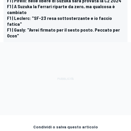
F1 | Pirelli: nelle libere di Suzuka sarà provata la C2 2024
F1 | A Suzuka la Ferrari riparte da zero, ma qualcosa è
cambiato
F1 | Leclerc: "SF-23 resa sottosterzante e io faccio
fatica"
F1 | Gasly: "Avrei firmato per il sesto posto. Peccato per
Ocon"
Condividi o salva questo articolo