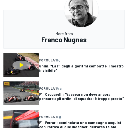
More from
Franco Nugnes
FORMULA 1
1 g
Ghini: "La F1 degli algoritmi combatte il mostro
invisibile"
FORMULA 1
4 g
F1 | Ceccarelli: "Vasseur non deve ancora
pensare agli ordini di squadra: è troppo presto"
FORMULA 1
7 g
F1 | Ferrari: cominciata una campagna acquisti
con l'arrivo di due ingegneri dell'area telaio