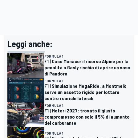
Leggi anche:
FORMULA 1
F1 | Caso Monaco: il ricorso Alpine per la
penalità a Gasly rischia di aprire un vaso
di Pandora
FORMULA 1
F1 | Simulazione MegaRide: a Montmelò
serve un assetto rigido per lottare
contro i carichi laterali
FORMULA 1
F1 | Motori 2027: trovato il giusto
compromesso con solo il 5% di aumento
del carburante
FORMULA 1