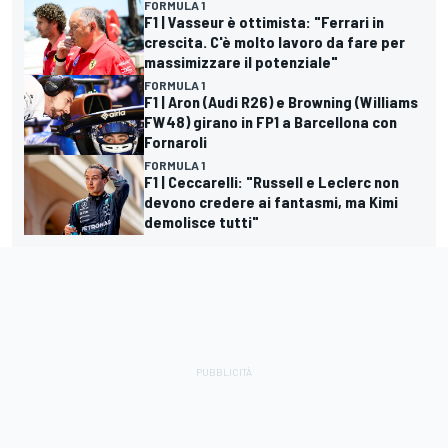
FORMULA 1
F1 | Vasseur è ottimista: "Ferrari in
crescita. C'è molto lavoro da fare per
massimizzare il potenziale"
FORMULA 1
F1 | Aron (Audi R26) e Browning (Williams
FW48) girano in FP1 a Barcellona con
Fornaroli
FORMULA 1
F1 | Ceccarelli: "Russell e Leclerc non
devono credere ai fantasmi, ma Kimi
demolisce tutti"