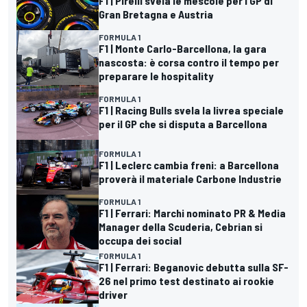
F1 | Pirelli svela le mescole per i GP di
Gran Bretagna e Austria
FORMULA 1
F1 | Monte Carlo-Barcellona, la gara
nascosta: è corsa contro il tempo per
preparare le hospitality
FORMULA 1
F1 | Racing Bulls svela la livrea speciale
per il GP che si disputa a Barcellona
FORMULA 1
F1 | Leclerc cambia freni: a Barcellona
proverà il materiale Carbone Industrie
FORMULA 1
F1 | Ferrari: Marchi nominato PR & Media
Manager della Scuderia, Cebrian si
occupa dei social
FORMULA 1
F1 | Ferrari: Beganovic debutta sulla SF-
26 nel primo test destinato ai rookie
driver