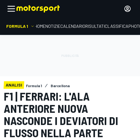
FORMULA 1
HOME
NOTIZIE
CALENDARIO
RISULTATI
CLASSIFICA
PHOT
ANALISI
Formula 1
Barcellona
F1 | FERRARI: L'ALA
ANTERIORE NUOVA
NASCONDE I DEVIATORI DI
FLUSSO NELLA PARTE