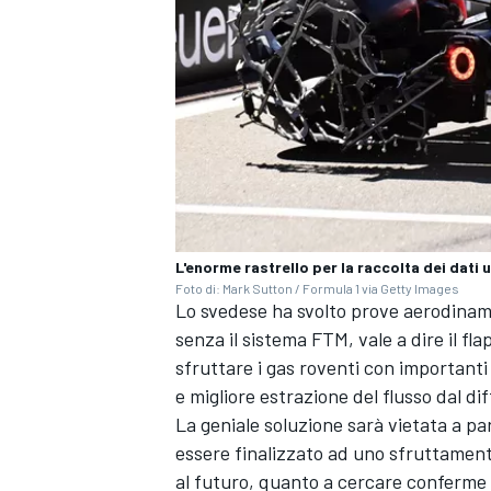
L'enorme rastrello per la raccolta dei dati 
Foto di: Mark Sutton / Formula 1 via Getty Images
Lo svedese ha svolto prove aerodinami
senza il sistema FTM, vale a dire il f
sfruttare i gas roventi con importanti
e migliore estrazione del flusso dal di
ENDURANCE/GT
La geniale soluzione sarà vietata a pa
essere finalizzato ad uno sfruttament
al futuro, quanto a cercare conferme