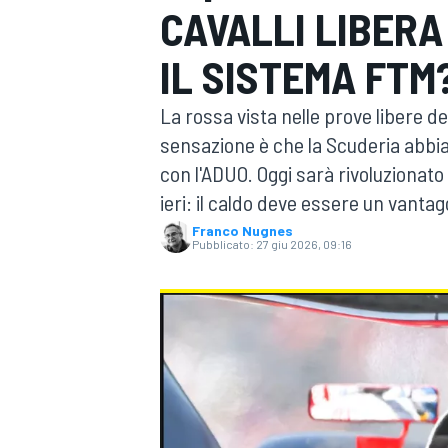
CAVALLI LIBERA
MOTOGP
WEC
IL SISTEMA FTM
La rossa vista nelle prove libere de
sensazione è che la Scuderia abbia
con l'ADUO. Oggi sarà rivoluzionat
ieri: il caldo deve essere un vanta
Franco Nugnes
Pubblicato:
27 giu 2026, 09:16
WRC