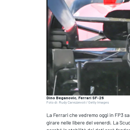
Dino Beganovic, Ferrari SF-26
Foto di: Rudy Carezzevoli / Getty Images
La Ferrari che vedremo oggi in FP3 sa
girare nelle libere del venerdì. La Scu
MONOPOSTO
perché la stabilità dei dati sarà fonda