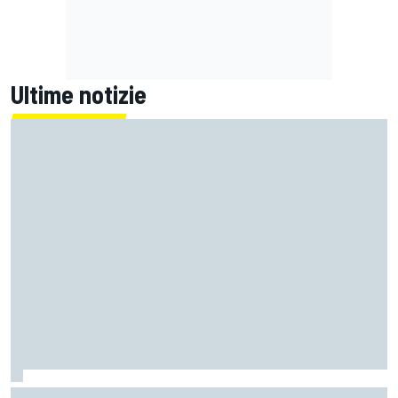
Ultime notizie
LIVE MotoGP | Gran Premio di Gran Bretagna, Gara