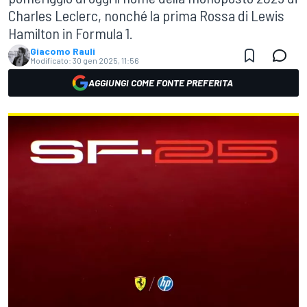
Charles Leclerc, nonché la prima Rossa di Lewis
Hamilton in Formula 1.
Giacomo Rauli
Modificato:
30 gen 2025, 11:56
AGGIUNGI COME FONTE PREFERITA