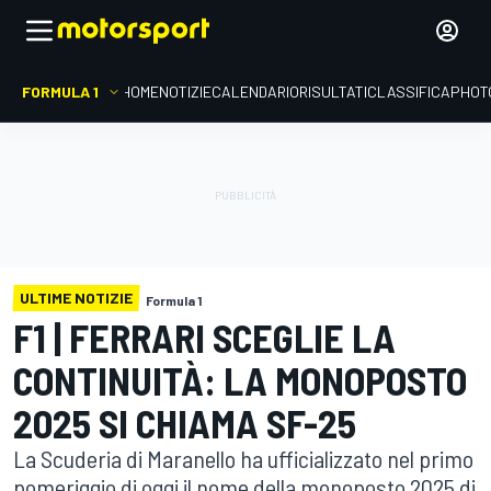
FORMULA 1
HOME
NOTIZIE
CALENDARIO
RISULTATI
CLASSIFICA
PHOT
ULTIME NOTIZIE
Formula 1
F1 | FERRARI SCEGLIE LA
CONTINUITÀ: LA MONOPOSTO
2025 SI CHIAMA SF-25
La Scuderia di Maranello ha ufficializzato nel primo
pomeriggio di oggi il nome della monoposto 2025 di