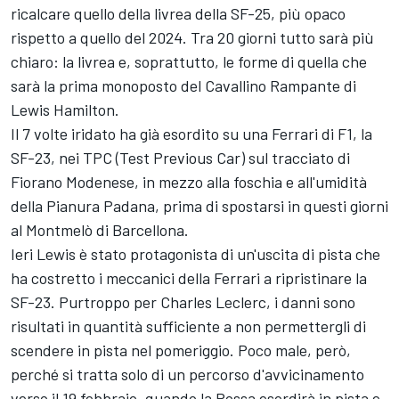
ricalcare quello della livrea della SF-25, più opaco
rispetto a quello del 2024. Tra 20 giorni tutto sarà più
chiaro: la livrea e, soprattutto, le forme di quella che
sarà la prima monoposto del Cavallino Rampante di
Lewis Hamilton.
Il 7 volte iridato ha già esordito su una Ferrari di F1, la
SF-23, nei TPC (Test Previous Car) sul tracciato di
Fiorano Modenese, in mezzo alla foschia e all'umidità
della Pianura Padana, prima di spostarsi in questi giorni
al Montmelò di Barcellona.
Ieri Lewis è stato protagonista di un'uscita di pista che
ha costretto i meccanici della Ferrari a ripristinare la
SF-23. Purtroppo per Charles Leclerc, i danni sono
risultati in quantità sufficiente a non permettergli di
scendere in pista nel pomeriggio. Poco male, però,
perché si tratta solo di un percorso d'avvicinamento
verso il 19 febbraio, quando la Rossa esordirà in pista e