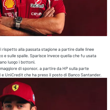
i rispetto alla passata stagione a partire dalle linee
co e sulle spalle. Sparisce invece quella che fu usata
ano luogo i bottoni.
aggiore di sponsor, a partire da HP sulla parte
M e UniCredit che ha preso il posto di Banco Santander.