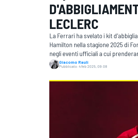
D'ABBIGLIAMENT
MOTOGP
WEC
LECLERC
La Ferrari ha svelato i kit d'abbi
Hamilton nella stagione 2025 di F
negli eventi ufficiali a cui prendera
Giacomo Rauli
Pubblicato:
4 feb 2025, 09:08
WRC