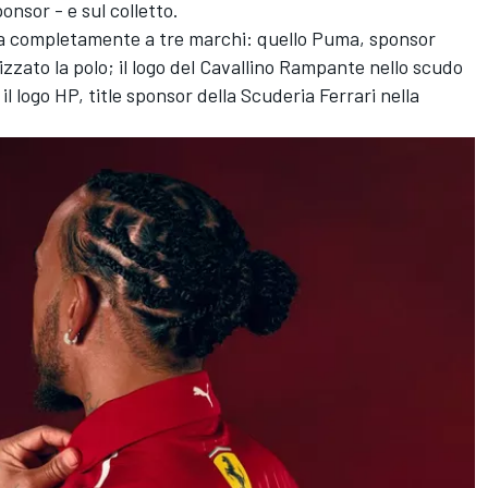
ponsor - e sul colletto.
ata completamente a tre marchi: quello Puma, sponsor
izzato la polo; il logo del Cavallino Rampante nello scudo
 il logo HP, title sponsor della Scuderia Ferrari nella