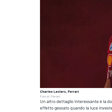
Charles Leclerc, Ferrari
MONOMARCA
Foto di: Ferrari
Un altro dettaglio interessante è la d
effetto gessato quando la luce invest