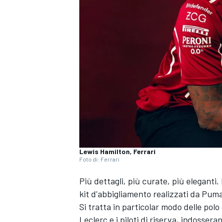
Lewis Hamilton, Ferrari
Foto di: Ferrari
Più dettagli, più curate, più eleganti.
kit d'abbigliamento realizzati da Puma
Si tratta in particolar modo delle polo
MONOPOSTO
Leclerc e i piloti di riserva, indosser