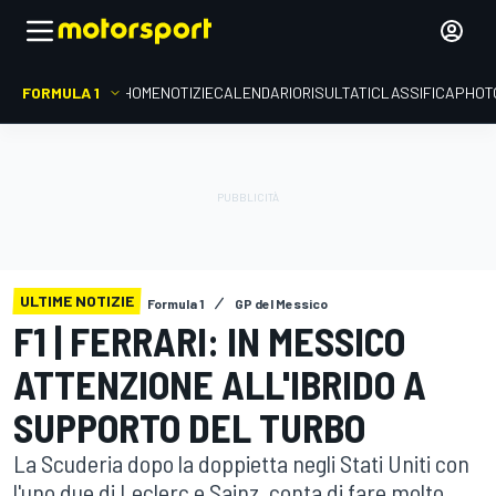
FORMULA 1
HOME
NOTIZIE
CALENDARIO
RISULTATI
CLASSIFICA
PHOT
ULTIME NOTIZIE
Formula 1
GP del Messico
F1 | FERRARI: IN MESSICO
ATTENZIONE ALL'IBRIDO A
SUPPORTO DEL TURBO
La Scuderia dopo la doppietta negli Stati Uniti con
l'uno due di Leclerc e Sainz, conta di fare molto