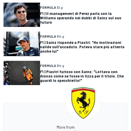
FORMULA 1
2 g
F1 | Il management di Perez parla con la
Williams sperando nei dubbi di Sainz sul suo
futuro
FORMULA 1
14 g
F1 | Sainz risponde a Piastri: "Ho motivazioni
valide sull'accaduto. Poteva stare più attento
anche lui"
FORMULA 1
14 g
F1 | Piastri furioso con Sainz: "Lottava con
Alonso come se fosse in lizza per il titolo. Che
guardi lo specchietto!"
More from