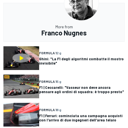
More from
Franco Nugnes
FORMULA 1
2 g
Ghini: "La F1 degli algoritmi combatte il mostro
invisibile"
FORMULA 1
5 g
F1 | Ceccarelli: "Vasseur non deve ancora
pensare agli ordini di squadra: è troppo presto"
FORMULA 1
8 g
F1 | Ferrari: cominciata una campagna acquisti
con l'arrivo di due ingegneri dell'area telaio