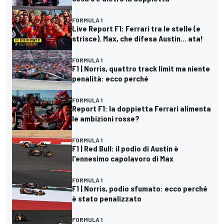
FORMULA 1
Live Report F1: Ferrari tra le stelle (e
strisce). Max, che difesa Austin... ata!
FORMULA 1
F1 | Norris, quattro track limit ma niente
penalità: ecco perché
FORMULA 1
Report F1: la doppietta Ferrari alimenta
le ambizioni rosse?
FORMULA 1
F1 | Red Bull: il podio di Austin è
l'ennesimo capolavoro di Max
FORMULA 1
F1 | Norris, podio sfumato: ecco perché
è stato penalizzato
FORMULA 1