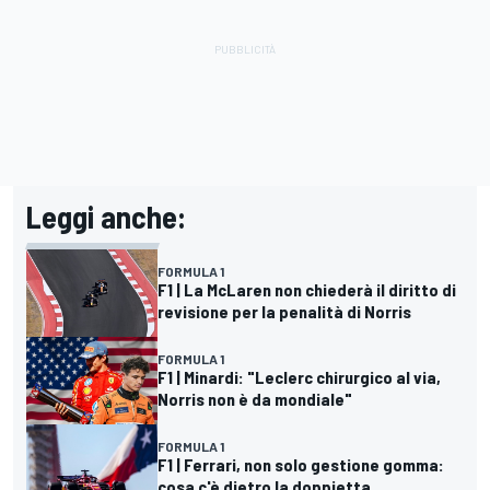
Leggi anche:
FORMULA 1
F1 | La McLaren non chiederà il diritto di
revisione per la penalità di Norris
FORMULA 1
F1 | Minardi: "Leclerc chirurgico al via,
Norris non è da mondiale"
FORMULA 1
F1 | Ferrari, non solo gestione gomma:
cosa c'è dietro la doppietta