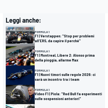
Leggi anche:
FORMULA 1
F1 | Verstappen: "Stop per problemi
all'ERS, da capire il perché"
FORMULA 1
F1 | Montreal, Libere 2: Alonso prima
della pioggia, allarme Max
FORMULA 1
F1 | Nuovi timori sulle regole 2026: ci
sarà un incontro tra i team
FORMULA 1
Video F1 | Piola: "Red Bull fa esperimenti
sulle sospensioni anteriori"