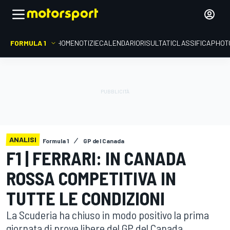
FORMULA 1
HOME
NOTIZIE
CALENDARIO
RISULTATI
CLASSIFICA
PHOT
ANALISI
Formula 1
GP del Canada
F1 | FERRARI: IN CANADA
ROSSA COMPETITIVA IN
TUTTE LE CONDIZIONI
La Scuderia ha chiuso in modo positivo la prima
giornata di prove libere del GP del Canada