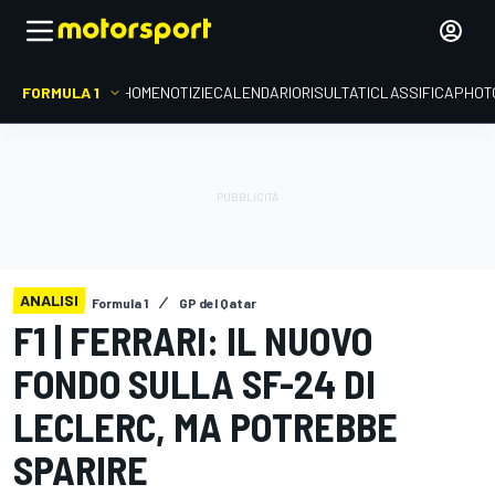
FORMULA 1
HOME
NOTIZIE
CALENDARIO
RISULTATI
CLASSIFICA
PHOT
ANALISI
Formula 1
GP del Qatar
F1 | FERRARI: IL NUOVO
FONDO SULLA SF-24 DI
LECLERC, MA POTREBBE
SPARIRE