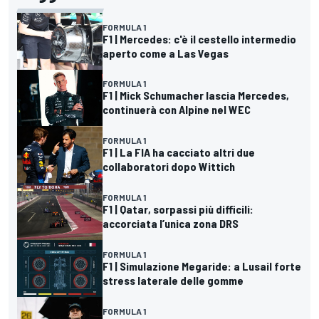
FORMULA 1
F1 | Mercedes: c'è il cestello intermedio
aperto come a Las Vegas
FORMULA 1
F1 | Mick Schumacher lascia Mercedes,
continuerà con Alpine nel WEC
FORMULA 1
F1 | La FIA ha cacciato altri due
collaboratori dopo Wittich
FORMULA 1
F1 | Qatar, sorpassi più difficili:
accorciata l’unica zona DRS
FORMULA 1
F1 | Simulazione Megaride: a Lusail forte
stress laterale delle gomme
FORMULA 1