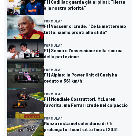
F1 | Cadillac guarda già ai piloti: "Herta
è la nostra priorità"
FORMULA 1
F1 | Vasseur ci crede: "Ce la metteremo
tutta: siamo pronti alla sfida"
FORMULA 1
F1 | Senna e l'ossessione della ricerca
della perfezione
FORMULA 1
F1 | Alpine: la Power Unit di Gasly ha
ceduto a 361 km/h
FORMULA 1
F1 | Mondiale Costruttori: McLaren
favorita, ma Ferrari crede nel colpaccio
FORMULA 1
Monza resta nel calendario di F1:
prolungato il contratto fino al 2031