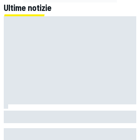
Ultime notizie
MotoGP | Martin: "Bezzecchi mi ha impressionato,
soprattutto per come sta fisicamente"