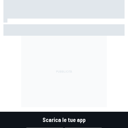
Porsche conferma le due 963 in IMSA, ma si guarda anche
al WEC 2030
Scarica le tue app