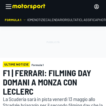
FORMULA 1
HOME
NOTIZIE
CALENDARIO
RISULTATI
CLASSIFICA
PHOT
ULTIME NOTIZIE
Formula 1
F1 | FERRARI: FILMING DAY
DOMANI A MONZA CON
LECLERC
La Scuderia sarà in pista venerdì 13 maggio allo
Stradale brianzolo per il secondo filming day che la