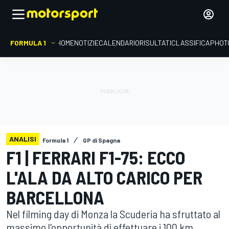
FORMULA 1
HOME
NOTIZIE
CALENDARIO
RISULTATI
CLASSIFICA
PHOT
ANALISI
Formula 1
GP di Spagna
F1 | FERRARI F1-75: ECCO
L'ALA DA ALTO CARICO PER
BARCELLONA
Nel filming day di Monza la Scuderia ha sfruttato al
massimo l'opportunità di effettuare i 100 km