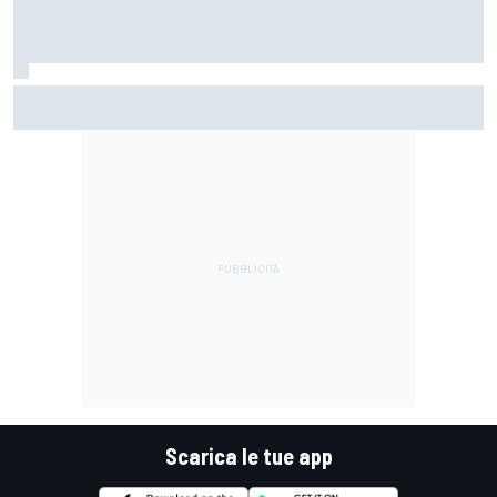
MotoGP | Ogura: "Il modo di affrontare la gara è stato
sbagliato questa volta"
Scarica le tue app