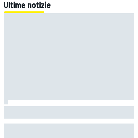
Ultime notizie
MotoGP | Rivola: "Sia noi che Ducati vogliamo questo titolo
iconico, l'ultimo con queste moto da 300 cavalli"