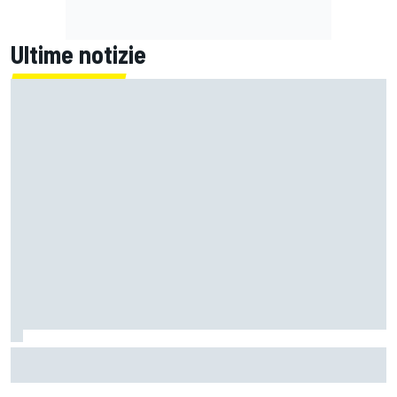
Ultime notizie
Un metro di altezza e 1.600 CV: ecco la Bugatti Destrier