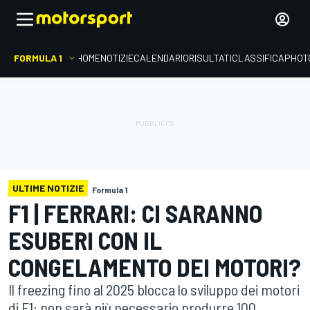
FORMULA 1
HOME
NOTIZIE
CALENDARIO
RISULTATI
CLASSIFICA
PHOT
ULTIME NOTIZIE
Formula 1
F1 | FERRARI: CI SARANNO
ESUBERI CON IL
CONGELAMENTO DEI MOTORI?
Il freezing fino al 2025 blocca lo sviluppo dei motori
di F1: non sarà più necessario produrre 100