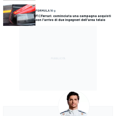
FORMULA 1
6 g
F1 | Ferrari: cominciata una campagna acquisti
con l'arrivo di due ingegneri dell'area telaio