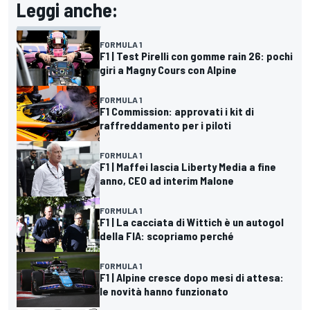
Leggi anche:
FORMULA 1
F1 | Test Pirelli con gomme rain 26: pochi
giri a Magny Cours con Alpine
FORMULA 1
F1 Commission: approvati i kit di
raffreddamento per i piloti
FORMULA 1
F1 | Maffei lascia Liberty Media a fine
anno, CEO ad interim Malone
FORMULA 1
F1 | La cacciata di Wittich è un autogol
della FIA: scopriamo perché
FORMULA 1
F1 | Alpine cresce dopo mesi di attesa:
le novità hanno funzionato