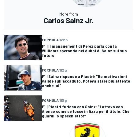
More from
Carlos Sainz Jr.
FORMULA 1
22 h
F1 | Il management di Perez parla con la
Williams sperando nei dubbi di Sainz sul suo
futuro
FORMULA 1
12 g
F1 | Sainz risponde a Piastri: "Ho motivazioni
valide sull'accaduto. Poteva stare più attento
anche lui"
FORMULA 1
13 g
F1 | Piastri furioso con Sainz: "Lottava con
Alonso come se fosse in lizza per il titolo. Che
guardi lo specchietto!"