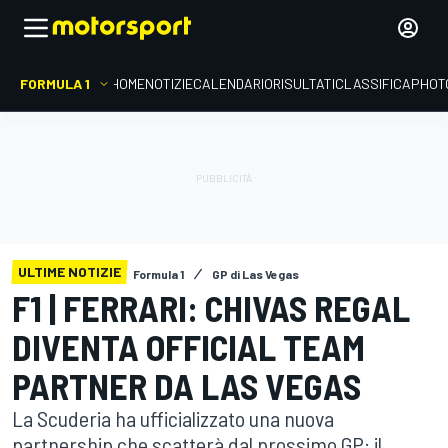
FORMULA 1
HOME
NOTIZIE
CALENDARIO
RISULTATI
CLASSIFICA
PHOT
ULTIME NOTIZIE
Formula 1
GP di Las Vegas
F1 | FERRARI: CHIVAS REGAL
DIVENTA OFFICIAL TEAM
PARTNER DA LAS VEGAS
La Scuderia ha ufficializzato una nuova
partnership che scatterà dal prossimo GP: il