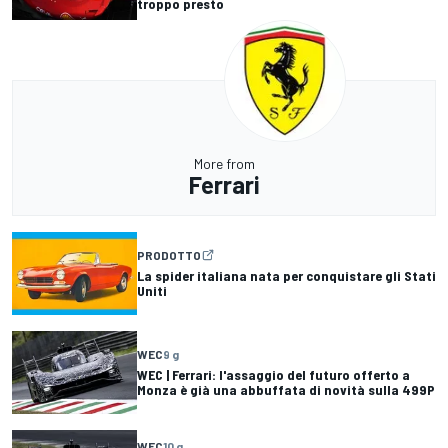
troppo presto
More from
Ferrari
PRODOTTO
La spider italiana nata per conquistare gli Stati
Uniti
WEC
9 g
WEC | Ferrari: l'assaggio del futuro offerto a
Monza è già una abbuffata di novità sulla 499P
WEC
10 g