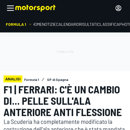
FORMULA 1
HOME
NOTIZIE
CALENDARIO
RISULTATI
CLASSIFICA
PHOT
ANALISI
Formula 1
GP di Spagna
F1 | FERRARI: C'È UN CAMBIO
DI... PELLE SULL'ALA
ANTERIORE ANTI FLESSIONE
La Scuderia ha completamente modificato la
costruzione dell'ala anteriore che è stata mandata