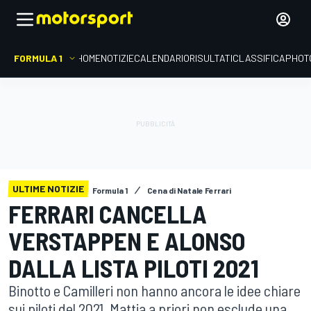
FORMULA 1
HOME
NOTIZIE
CALENDARIO
RISULTATI
CLASSIFICA
PHOT
ULTIME NOTIZIE
Formula 1
Cena di Natale Ferrari
FERRARI CANCELLA
VERSTAPPEN E ALONSO
DALLA LISTA PILOTI 2021
Binotto e Camilleri non hanno ancora le idee chiare
sui piloti del 2021. Mattia a priori non esclude una