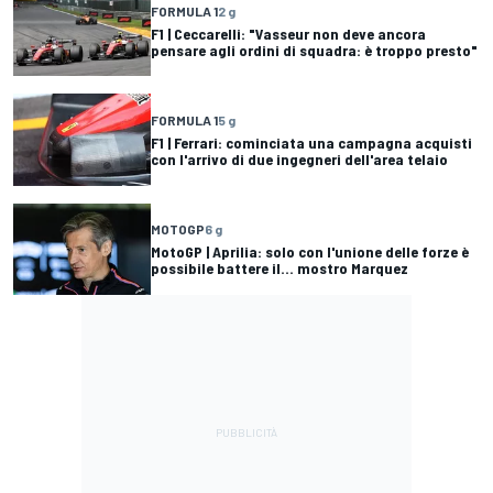
FORMULA 1
2 g
F1 | Ceccarelli: "Vasseur non deve ancora
pensare agli ordini di squadra: è troppo presto"
FORMULA 1
5 g
F1 | Ferrari: cominciata una campagna acquisti
con l'arrivo di due ingegneri dell'area telaio
MOTOGP
6 g
MotoGP | Aprilia: solo con l'unione delle forze è
possibile battere il... mostro Marquez