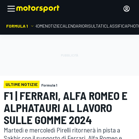
FORMULA 1
HOME
NOTIZIE
CALENDARIO
RISULTATI
CLASSIFICA
PHOT
ULTIME NOTIZIE
Formula 1
F1 | FERRARI, ALFA ROMEO E
ALPHATAURI AL LAVORO
SULLE GOMME 2024
Martedì e mercoledì Pirelli ritornerà in pista a
Sakhir con il supporto di Ferrari, Alfa Romeo e