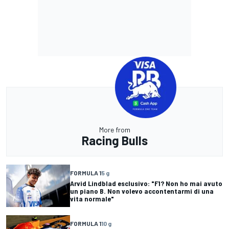
More from
Racing Bulls
FORMULA 1
5 g
Arvid Lindblad esclusivo: "F1? Non ho mai avuto
un piano B. Non volevo accontentarmi di una
vita normale"
FORMULA 1
10 g