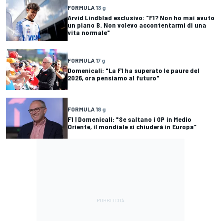
FORMULA 1
3 g
Arvid Lindblad esclusivo: "F1? Non ho mai avuto
un piano B. Non volevo accontentarmi di una
vita normale"
FORMULA 1
7 g
Domenicali: "La F1 ha superato le paure del
2026, ora pensiamo al futuro"
FORMULA 1
8 g
F1 | Domenicali: "Se saltano i GP in Medio
Oriente, il mondiale si chiuderà in Europa"