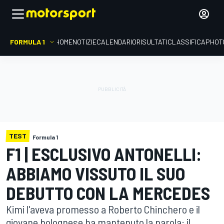
FORMULA 1
HOME
NOTIZIE
CALENDARIO
RISULTATI
CLASSIFICA
PHOT
TEST
Formula 1
F1 | ESCLUSIVO ANTONELLI:
ABBIAMO VISSUTO IL SUO
DEBUTTO CON LA MERCEDES
Kimi l'aveva promesso a Roberto Chinchero e il
giovane bolognese ha mantenuto la parola: il