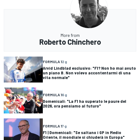
More from
Roberto Chinchero
FORMULA 1
2 g
Arvid Lindblad esclusivo: "F1? Non ho mai avuto
un piano B. Non volevo accontentarmi di una
vita normale"
FORMULA 1
6 g
Domenicali: "La F1 ha superato le paure del
2026, ora pensiamo al futuro"
FORMULA 1
7 g
F1 | Domenicali: "Se saltano i GP in Medio
Oriente, il mondiale si chiuderà in Europa"