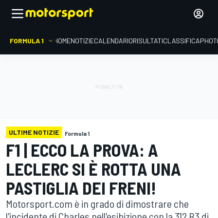
FORMULA 1
HOME
NOTIZIE
CALENDARIO
RISULTATI
CLASSIFICA
PHOT
ULTIME NOTIZIE
Formula 1
F1 | ECCO LA PROVA: A
LECLERC SI È ROTTA UNA
PASTIGLIA DEI FRENI!
Motorsport.com è in grado di dimostrare che
l'incidente di Charles nell'esibizione con la 312 B3 di