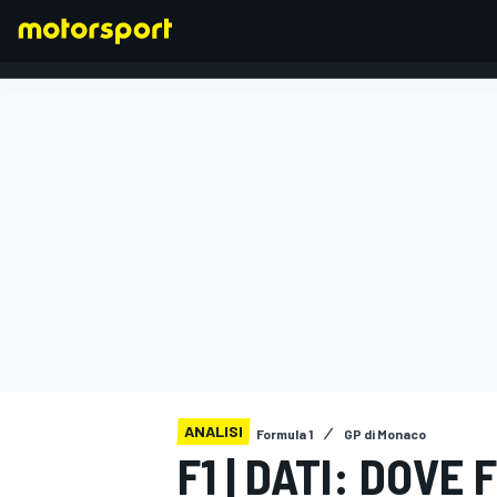
FORMULA 1
ANALISI
Formula 1
GP di Monaco
F1 | DATI: DOVE