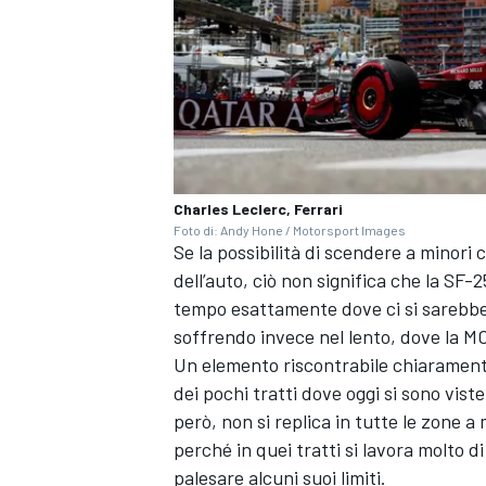
Charles Leclerc, Ferrari
Foto di: Andy Hone / Motorsport Images
Se la possibilità di scendere a minori
dell’auto, ciò non significa che la SF-2
tempo esattamente dove ci si sarebbe 
soffrendo invece nel lento, dove la MC
Un elemento riscontrabile chiaramente
dei pochi tratti dove oggi si sono vist
però, non si replica in tutte le zone a
RALLY
perché in quei tratti si lavora molto d
palesare alcuni suoi limiti.