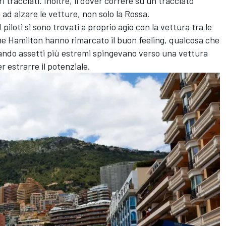
tracciati. Inoltre, il dover correre su un tracciato
i ad alzare le vetture, non solo la Rossa.
 piloti si sono trovati a proprio agio con la vettura tra le
che Hamilton hanno rimarcato il buon feeling, qualcosa che
uando assetti più estremi spingevano verso una vettura
 estrarre il potenziale.