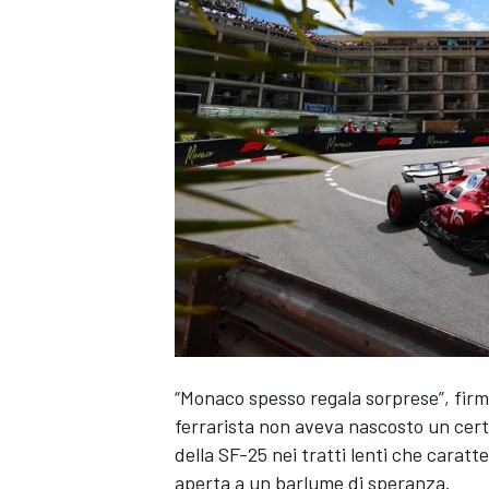
“Monaco spesso regala sorprese”, firmat
ferrarista non aveva nascosto un cer
della SF-25 nei tratti lenti che caratt
MONOPOSTO
aperta a un barlume di speranza.