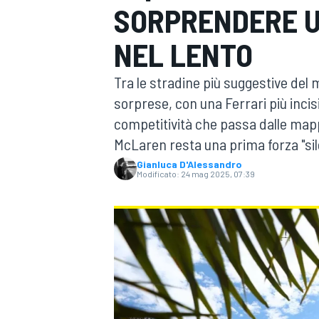
SORPRENDERE U
MOTOGP
WEC
NEL LENTO
Tra le stradine più suggestive del
sorprese, con una Ferrari più incisi
competitività che passa dalle mapp
McLaren resta una prima forza "silen
Gianluca D'Alessandro
Modificato:
24 mag 2025, 07:39
WRC