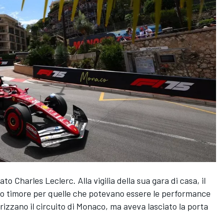
o Charles Leclerc. Alla vigilia della sua gara di casa, il
to timore per quelle che potevano essere le performance
erizzano il circuito di Monaco, ma aveva lasciato la porta