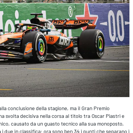
a conclusione della stagione, ma il Gran Premio
svolta decisiva nella corsa al titolo tra Oscar Piastri e
tannico, causato da un guasto tecnico alla sua monoposto,
i due in classifica: ora sono ben 34 i punti che separano i