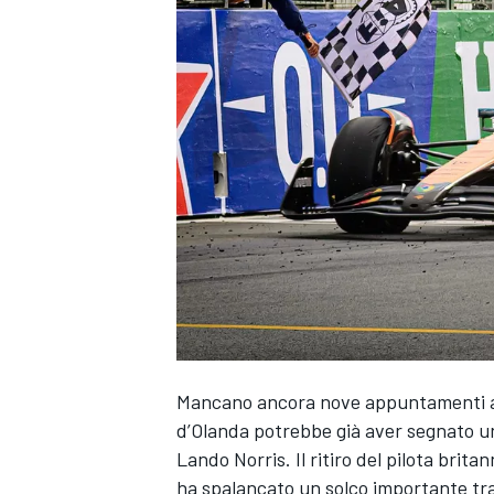
Mancano ancora nove appuntamenti all
d’Olanda potrebbe già aver segnato una 
Lando Norris. Il ritiro del pilota bri
MONOPOSTO
ha spalancato un solco importante tra 