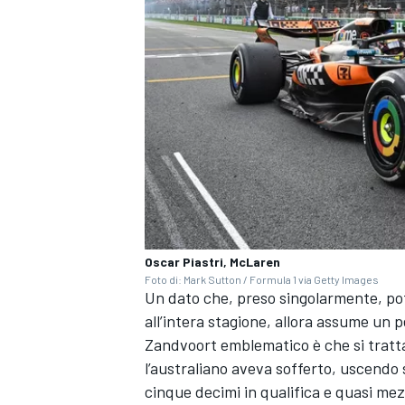
Oscar Piastri, McLaren
Foto di: Mark Sutton / Formula 1 via Getty Images
Un dato che, preso singolarmente, pot
all’intera stagione, allora assume un p
ENDURANCE/GT
Zandvoort emblematico è che si tratta
l’australiano aveva sofferto, uscendo
cinque decimi in qualifica e quasi me