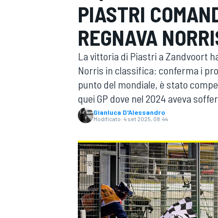
PIASTRI COMAN
MOTOGP
WEC
REGNAVA NORRI
La vittoria di Piastri a Zandvoort h
Norris in classifica: conferma i pr
punto del mondiale, è stato compet
quei GP dove nel 2024 aveva soffer
Gianluca D'Alessandro
Modificato:
4 set 2025, 08:44
WRC