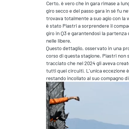
Certo, è vero che in gara rimase a lun
giro secco e del passo gara in sé fu n
trovava totalmente a suo agio con la v
è stato Piastri a sorprendere il comp
giro in Q3 e garantendosi la partenza 
nelle libere.
Questo dettaglio, osservato in una pro
corso di questa stagione, Piastri non 
tracciato che nel 2024 gli aveva creato
tutti quei circuiti. L’unica eccezione
restando incollato al suo compagno d
MONOMARCA