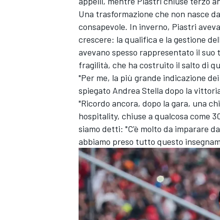
appelli, mentre Piastri chiuse terzo a
Una trasformazione che non nasce dal 
consapevole. In inverno, Piastri aveva
crescere: la qualifica e la gestione d
avevano spesso rappresentato il suo ta
fragilità, che ha costruito il salto di 
"Per me, la più grande indicazione dei 
spiegato Andrea Stella dopo la vittoria
"Ricordo ancora, dopo la gara, una ch
hospitality, chiuse a qualcosa come 30
siamo detti: "C'è molto da imparare d
abbiamo preso tutto questo insegname