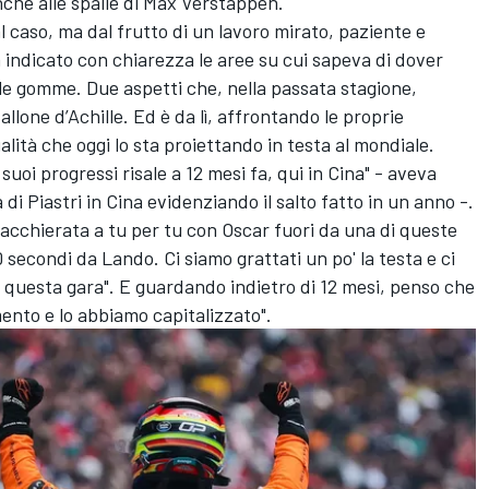
nche alle spalle di Max Verstappen.
caso, ma dal frutto di un lavoro mirato, paziente e
 indicato con chiarezza le aree su cui sapeva di dover
elle gomme. Due aspetti che, nella passata stagione,
llone d’Achille. Ed è da lì, affrontando le proprie
qualità che oggi lo sta proiettando in testa al mondiale.
suoi progressi risale a 12 mesi fa, qui in Cina" - aveva
 di Piastri in Cina evidenziando il salto fatto in un anno -.
iacchierata a tu per tu con Oscar fuori da una di queste
 secondi da Lando. Ci siamo grattati un po' la testa e ci
a questa gara". E guardando indietro di 12 mesi, penso che
nto e lo abbiamo capitalizzato".