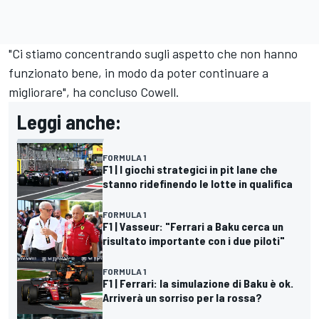
"Ci stiamo concentrando sugli aspetto che non hanno
funzionato bene, in modo da poter continuare a
migliorare", ha concluso Cowell.
Leggi anche:
FORMULA 1
F1 | I giochi strategici in pit lane che
stanno ridefinendo le lotte in qualifica
FORMULA 1
F1 | Vasseur: "Ferrari a Baku cerca un
risultato importante con i due piloti"
FORMULA 1
F1 | Ferrari: la simulazione di Baku è ok.
Arriverà un sorriso per la rossa?