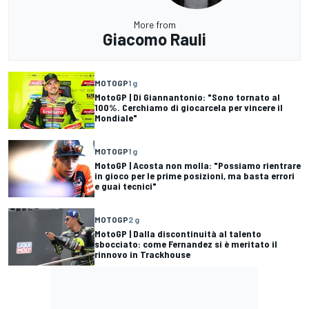
More from
Giacomo Rauli
MOTOGP
1 g
MotoGP | Di Giannantonio: "Sono tornato al
100%. Cerchiamo di giocarcela per vincere il
Mondiale"
MOTOGP
1 g
MotoGP | Acosta non molla: "Possiamo rientrare
in gioco per le prime posizioni, ma basta errori
e guai tecnici"
MOTOGP
2 g
MotoGP | Dalla discontinuità al talento
sbocciato: come Fernandez si è meritato il
rinnovo in Trackhouse