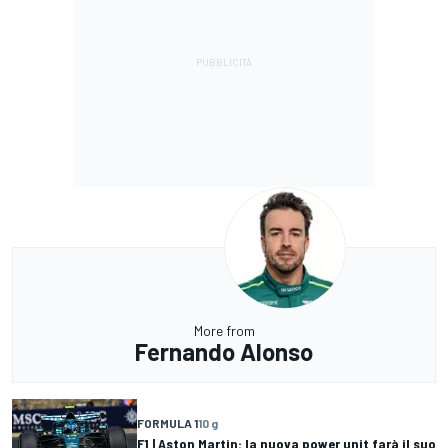
More from
Fernando Alonso
FORMULA 1
10 g
F1 | Aston Martin: la nuova power unit farà il suo