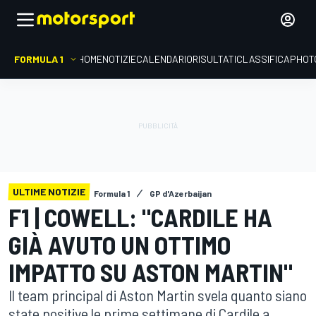
FORMULA 1
HOME
NOTIZIE
CALENDARIO
RISULTATI
CLASSIFICA
PHOT
ULTIME NOTIZIE
Formula 1
GP d'Azerbaijan
F1 | COWELL: "CARDILE HA
GIÀ AVUTO UN OTTIMO
IMPATTO SU ASTON MARTIN"
Il team principal di Aston Martin svela quanto siano
state positive le prime settimane di Cardile a