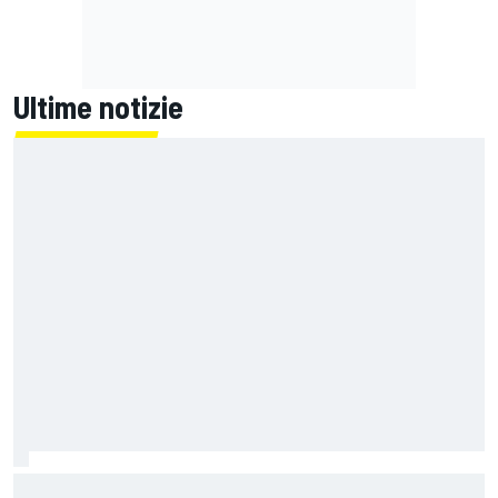
Ultime notizie
La FIA rivela l'ambizioso obiettivo di rendere le monoposto