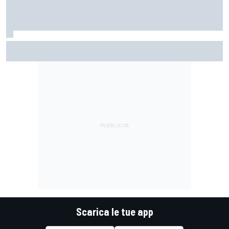
MotoGP | Acosta: "La pista peggiore per KTM, era come
guidare un trapano da cantiere!"
Scarica le tue app