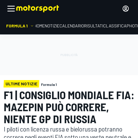
FORMULA 1
HOME
NOTIZIE
CALENDARIO
RISULTATI
CLASSIFICA
PHOT
ULTIME NOTIZIE
Formula 1
F1 | CONSIGLIO MONDIALE FIA:
MAZEPIN PUÒ CORRERE,
NIENTE GP DI RUSSIA
I piloti con licenza russa e bielorussa potranno
correre negli eventi FIA sotto una veste neutrale e