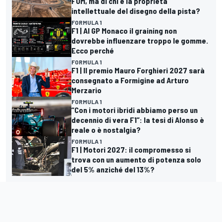
FOM, ma di chi è la proprietà
intellettuale del disegno della pista?
FORMULA 1
F1 | Al GP Monaco il graining non
dovrebbe influenzare troppo le gomme.
Ecco perché
FORMULA 1
F1 | Il premio Mauro Forghieri 2027 sarà
consegnato a Formigine ad Arturo
Merzario
FORMULA 1
“Con i motori ibridi abbiamo perso un
decennio di vera F1”: la tesi di Alonso è
reale o è nostalgia?
FORMULA 1
F1 | Motori 2027: il compromesso si
trova con un aumento di potenza solo
del 5% anziché del 13%?