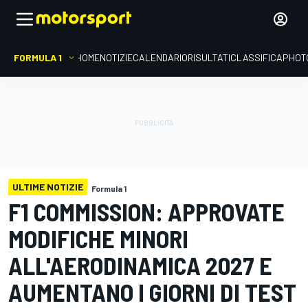
FORMULA 1
HOME
NOTIZIE
CALENDARIO
RISULTATI
CLASSIFICA
PHOT
ULTIME NOTIZIE
Formula 1
F1 COMMISSION: APPROVATE
MODIFICHE MINORI
ALL'AERODINAMICA 2027 E
AUMENTANO I GIORNI DI TEST