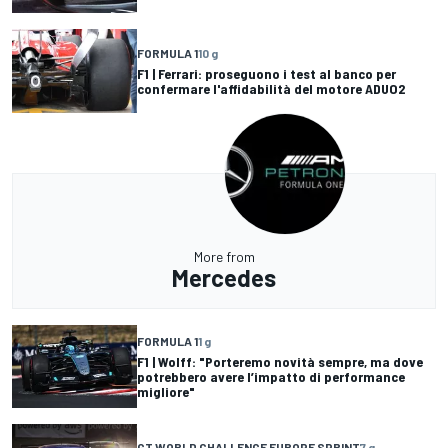
FORMULA 1
10 g
F1 | Ferrari: proseguono i test al banco per
confermare l'affidabilità del motore ADUO2
More from
Mercedes
FORMULA 1
1 g
F1 | Wolff: "Porteremo novità sempre, ma dove
potrebbero avere l’impatto di performance
migliore"
GT WORLD CHALLENGE EUROPE SPRINT
7 g