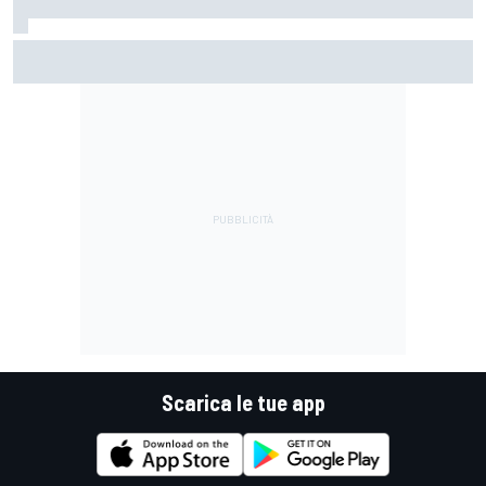
MotoGP | Márquez: "Calo gomma imprevisto, non credo che
con la media domani sarà meglio"
Scarica le tue app