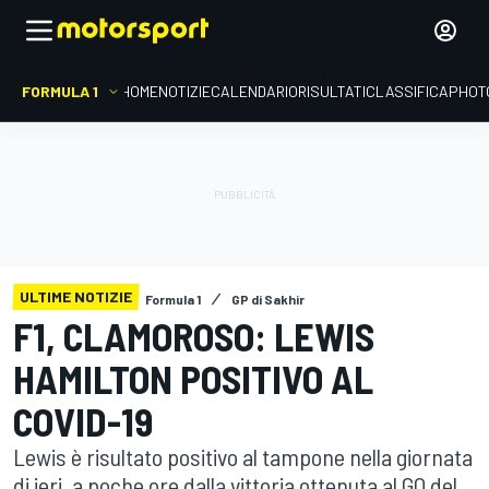
FORMULA 1
HOME
NOTIZIE
CALENDARIO
RISULTATI
CLASSIFICA
PHOT
ULTIME NOTIZIE
Formula 1
GP di Sakhir
F1, CLAMOROSO: LEWIS
HAMILTON POSITIVO AL
COVID-19
Lewis è risultato positivo al tampone nella giornata
di ieri, a poche ore dalla vittoria ottenuta al GO del