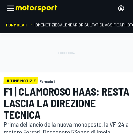
FORMULA 1
HOME
NOTIZIE
CALENDARIO
RISULTATI
CLASSIFICA
PHOT
ULTIME NOTIZIE
Formula 1
F1 | CLAMOROSO HAAS: RESTA
LASCIA LA DIREZIONE
TECNICA
Prima del lancio della nuova monoposto, la VF-24 a
motore Ferrari, l'ingegnere 53enne di Imola,