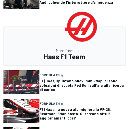
Audi colpendo l'interruttore d'emergenza
More from
Haas F1 Team
FORMULA 1
15 g
F1 | Haas, spuntano nuovi mini-flap: ci sono
soluzioni di scuola Red Bull sull'ala alla ricerca
di carico
FORMULA 1
16 g
F1 | Haas: la nuova ala migliora la VF-26.
Bearman: "Non basta. Ci servono altri 5
aggiornamenti così"