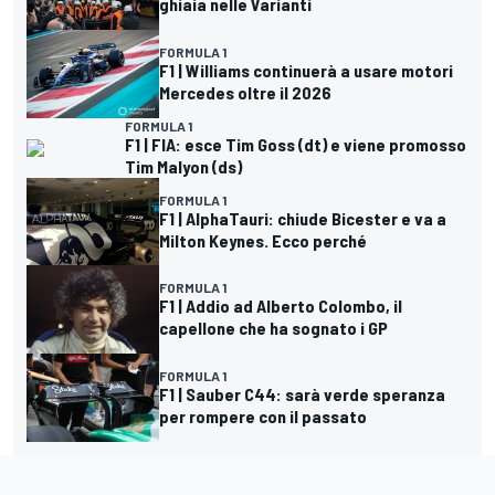
ghiaia nelle Varianti
FORMULA 1
F1 | Williams continuerà a usare motori
Mercedes oltre il 2026
FORMULA 1
F1 | FIA: esce Tim Goss (dt) e viene promosso
Tim Malyon (ds)
FORMULA 1
F1 | AlphaTauri: chiude Bicester e va a
Milton Keynes. Ecco perché
FORMULA 1
F1 | Addio ad Alberto Colombo, il
capellone che ha sognato i GP
FORMULA 1
F1 | Sauber C44: sarà verde speranza
per rompere con il passato