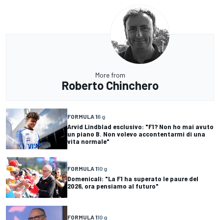
More from
Roberto Chinchero
FORMULA 1
6 g
Arvid Lindblad esclusivo: "F1? Non ho mai avuto
un piano B. Non volevo accontentarmi di una
vita normale"
FORMULA 1
10 g
Domenicali: "La F1 ha superato le paure del
2026, ora pensiamo al futuro"
FORMULA 1
10 g