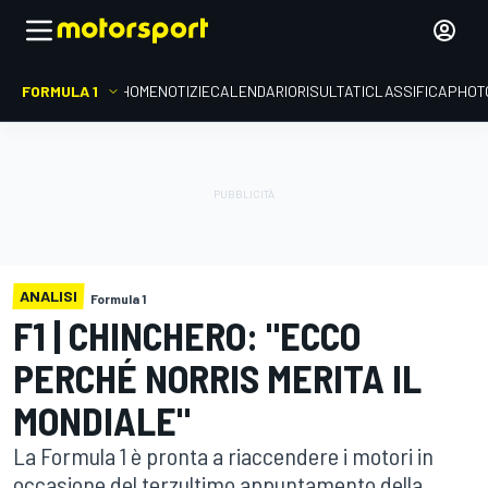
FORMULA 1
HOME
NOTIZIE
CALENDARIO
RISULTATI
CLASSIFICA
PHOT
ANALISI
Formula 1
F1 | CHINCHERO: "ECCO
PERCHÉ NORRIS MERITA IL
MONDIALE"
La Formula 1 è pronta a riaccendere i motori in
occasione del terzultimo appuntamento della