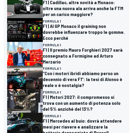
F1 | Cadillac, altre novità a Monaco:
oltre una nuova ala arriva anche la FTM
per un carico maggiore?
FORMULA 1
F1 | Al GP Monaco il graining non
dovrebbe influenzare troppo le gomme.
Ecco perché
FORMULA 1
F1 | Il premio Mauro Forghieri 2027 sarà
consegnato a Formigine ad Arturo
Merzario
FORMULA 1
“Con i motori ibridi abbiamo perso un
decennio di vera F1”: la tesi di Alonso è
reale o è nostalgia?
FORMULA 1
F1 | Motori 2027: il compromesso si
trova con un aumento di potenza solo
del 5% anziché del 13%?
FORMULA 1
F1 | Mercedes al buio: dovrà attendere
mesi per riavere e analizzare la
batteria danneggiata di Russell