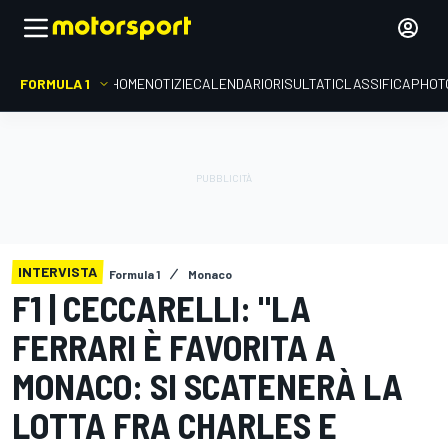
FORMULA 1
HOME
NOTIZIE
CALENDARIO
RISULTATI
CLASSIFICA
PHOT
INTERVISTA
Formula 1
Monaco
F1 | CECCARELLI: "LA
FERRARI È FAVORITA A
MONACO: SI SCATENERÀ LA
LOTTA FRA CHARLES E