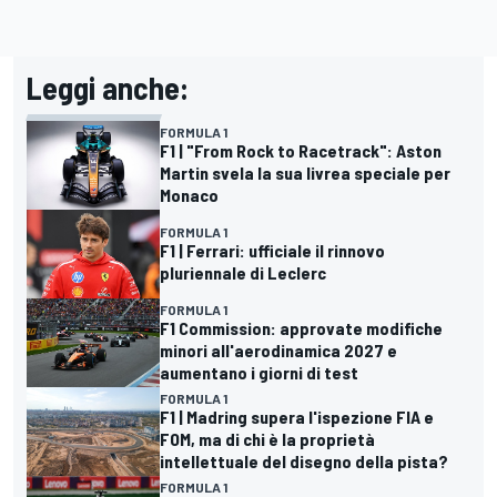
Leggi anche:
FORMULA 1
F1 | "From Rock to Racetrack": Aston
Martin svela la sua livrea speciale per
Monaco
FORMULA 1
F1 | Ferrari: ufficiale il rinnovo
pluriennale di Leclerc
FORMULA 1
F1 Commission: approvate modifiche
minori all'aerodinamica 2027 e
aumentano i giorni di test
FORMULA 1
F1 | Madring supera l'ispezione FIA e
FOM, ma di chi è la proprietà
intellettuale del disegno della pista?
FORMULA 1