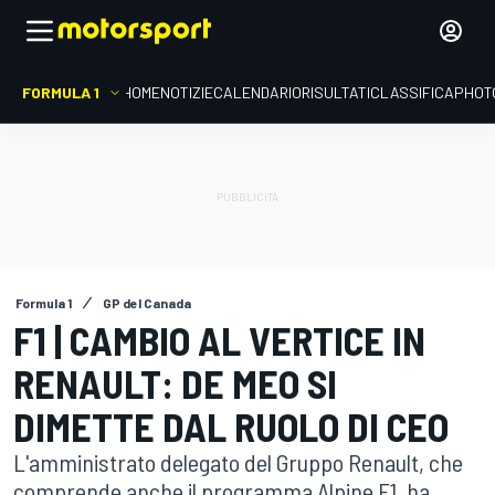
FORMULA 1
HOME
NOTIZIE
CALENDARIO
RISULTATI
CLASSIFICA
PHOT
Formula 1
GP del Canada
F1 | CAMBIO AL VERTICE IN
RENAULT: DE MEO SI
DIMETTE DAL RUOLO DI CEO
L'amministrato delegato del Gruppo Renault, che
comprende anche il programma Alpine F1, ha