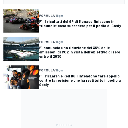
FORMULA 1
1 gm
F1 | I risultati del GP di Monaco finiscono in
tribunale: cosa succederà per il podio di Gasly
FORMULA 1
1 gm
F1 annuncia una riduzione del 35% delle
emissioni di CO2 in vista dell'obiettivo di zero
entro il 2030
FORMULA 1
1 gm
F1 | McLaren e Red Bull intendono fare appello
contro la revisione che ha restituito il podio a
Gasly