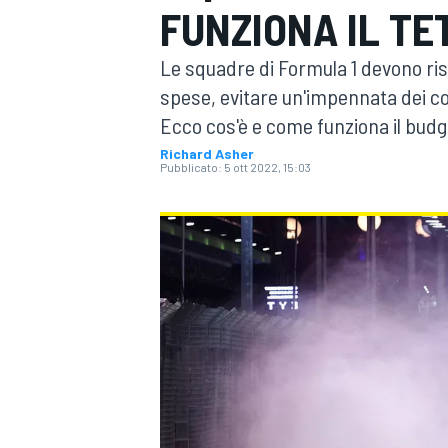
FUNZIONA IL TE
MOTOGP
WEC
Le squadre di Formula 1 devono ris
spese, evitare un'impennata dei co
Ecco cos'è e come funziona il budge
Richard Asher
Pubblicato:
5 ott 2022, 15:03
WRC