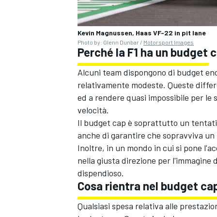
Kevin Magnussen, Haas VF-22 in pit lane
Photo by: Glenn Dunbar /
Motorsport Images
Perché la F1 ha un budget 
Alcuni team dispongono di budget eno
relativamente modeste. Queste differe
ed a rendere quasi impossibile per le 
velocità.
Il budget cap è soprattutto un tentativ
anche di garantire che sopravviva un 
Inoltre, in un mondo in cui si pone l'a
nella giusta direzione per l'immagin
dispendioso.
Cosa rientra nel budget cap
MONOMARCA
Qualsiasi spesa relativa alle prestazion