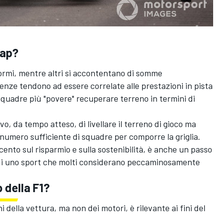
cap?
rmi, mentre altri si accontentano di somme
nze tendono ad essere correlate alle prestazioni in pista
squadre più "povere" recuperare terreno in termini di
o, da tempo atteso, di livellare il terreno di gioco ma
numero sufficiente di squadre per comporre la griglia.
ccento sul risparmio e sulla sostenibilità, è anche un passo
e di uno sport che molti considerano peccaminosamente
 della F1?
i della vettura, ma non dei motori, è rilevante ai fini del