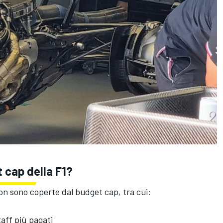
 cap della F1?
on sono coperte dal budget cap, tra cui:
taff più pagati