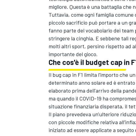
migliore. Questa è una battaglia che n
Tuttavia, come ogni famiglia comune d
piccolo sacrificio può portare a un gr
fanno parte del vocabolario dei team p
stringere la cinghia. E sebbene tali re
molti altri sport, persino rispetto ad 
importante del gioco.
Che cos'è il budget cap in F
Il bug cap in F1 limita l'importo che 
determinato anno solare ed è entrato in
elaborato prima dell'arrivo della pande
ma quando il COVID-19 ha compromess
situazione finanziaria disperata, il tett
Il piano prevedeva un'ulteriore riduzion
con piccole modifiche relativa all’infl
iniziato ad essere applicate a seguito