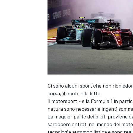
Ci sono alcuni sport che non richiedo
corsa, il nuoto e la lotta.
Il motorsport - e la Formula 1 in parti
natura sono necessarie ingenti somme
La maggior parte dei piloti proviene da
sarebbero entrati nel mondo del moto
MONOPOSTO
tecnologia automobilistica e sono real