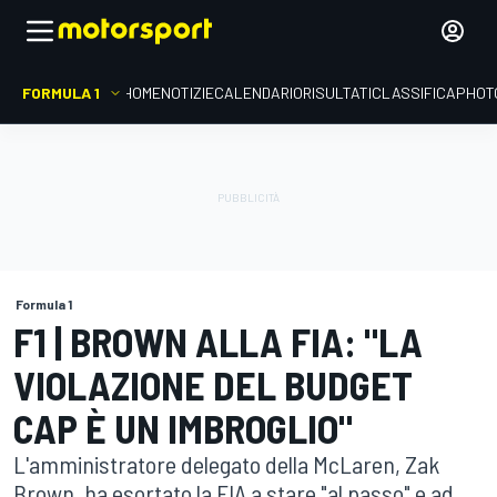
FORMULA 1
HOME
NOTIZIE
CALENDARIO
RISULTATI
CLASSIFICA
PHOT
Formula 1
F1 | BROWN ALLA FIA: "LA
VIOLAZIONE DEL BUDGET
CAP È UN IMBROGLIO"
L'amministratore delegato della McLaren, Zak
Brown, ha esortato la FIA a stare "al passo" e ad