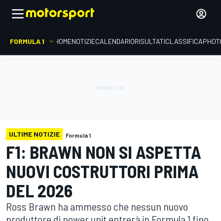
FORMULA 1
HOME
NOTIZIE
CALENDARIO
RISULTATI
CLASSIFICA
PHOT
ULTIME NOTIZIE
Formula 1
F1: BRAWN NON SI ASPETTA
NUOVI COSTRUTTORI PRIMA
DEL 2026
Ross Brawn ha ammesso che nessun nuovo
produttore di power unit entrerà in Formula 1 fino