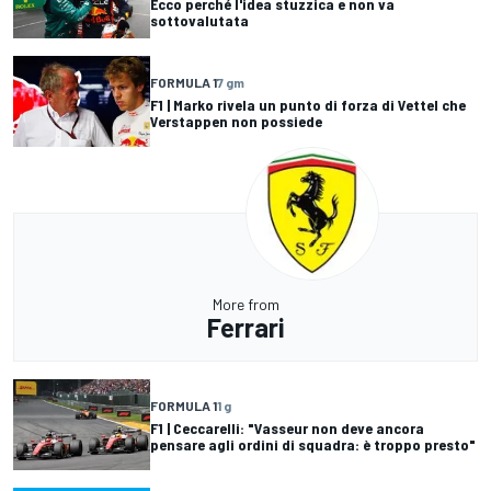
Ecco perché l'idea stuzzica e non va
sottovalutata
FORMULA 1
7 gm
F1 | Marko rivela un punto di forza di Vettel che
Verstappen non possiede
More from
Ferrari
FORMULA 1
1 g
F1 | Ceccarelli: "Vasseur non deve ancora
pensare agli ordini di squadra: è troppo presto"