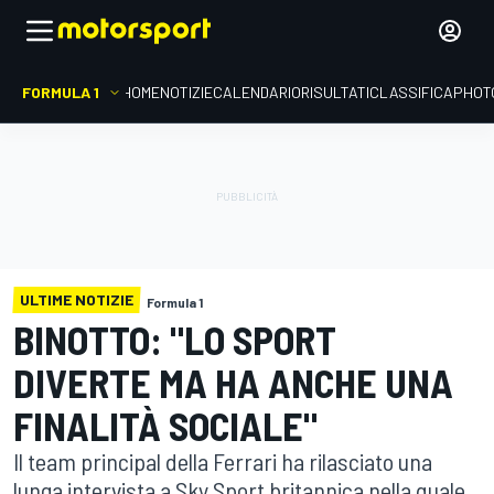
FORMULA 1
HOME
NOTIZIE
CALENDARIO
RISULTATI
CLASSIFICA
PHOT
ULTIME NOTIZIE
Formula 1
BINOTTO: "LO SPORT
DIVERTE MA HA ANCHE UNA
FINALITÀ SOCIALE"
Il team principal della Ferrari ha rilasciato una
lunga intervista a Sky Sport britannica nella quale