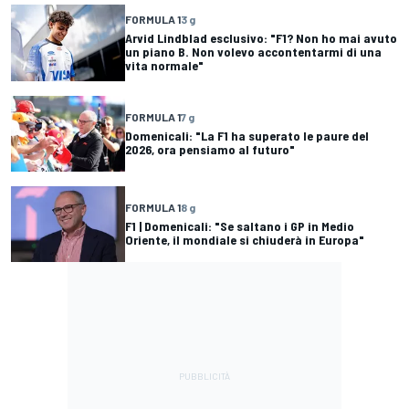
FORMULA 1
3 g
Arvid Lindblad esclusivo: "F1? Non ho mai avuto
un piano B. Non volevo accontentarmi di una
vita normale"
FORMULA 1
7 g
Domenicali: "La F1 ha superato le paure del
2026, ora pensiamo al futuro"
FORMULA 1
8 g
F1 | Domenicali: "Se saltano i GP in Medio
Oriente, il mondiale si chiuderà in Europa"