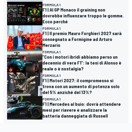
FORMULA 1
F1 | Al GP Monaco il graining non
dovrebbe influenzare troppo le gomme.
Ecco perché
FORMULA 1
F1 | Il premio Mauro Forghieri 2027 sarà
consegnato a Formigine ad Arturo
Merzario
FORMULA 1
“Con i motori ibridi abbiamo perso un
decennio di vera F1”: la tesi di Alonso è
reale o è nostalgia?
FORMULA 1
F1 | Motori 2027: il compromesso si
trova con un aumento di potenza solo
del 5% anziché del 13%?
FORMULA 1
F1 | Mercedes al buio: dovrà attendere
mesi per riavere e analizzare la
batteria danneggiata di Russell