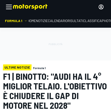
FORMULA 1
HOME
NOTIZIE
CALENDARIO
RISULTATI
CLASSIFICA
PHOT
ULTIME NOTIZIE
Formula 1
F1 | BINOTTO: "AUDI HA IL 4°
MIGLIOR TELAIO. L'OBIETTIVO
È CHIUDERE IL GAP DI
MOTORE NEL 2028"