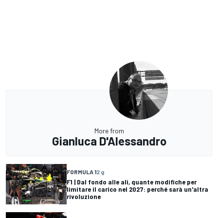
More from
Gianluca D'Alessandro
FORMULA 1
2 g
F1 | Dal fondo alle ali, quante modifiche per
limitare il carico nel 2027: perché sarà un'altra
rivoluzione