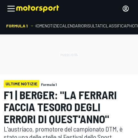
FORMULA 1
HOME
NOTIZIE
CALENDARIO
RISULTATI
CLASSIFICA
PHOT
ULTIME NOTIZIE
Formula 1
F1 | BERGER: "LA FERRARI
FACCIA TESORO DEGLI
ERRORI DI QUEST'ANNO"
L'austriaco, promotore del campionato DTM, è
stato una delle stelle al Festival dello Sport