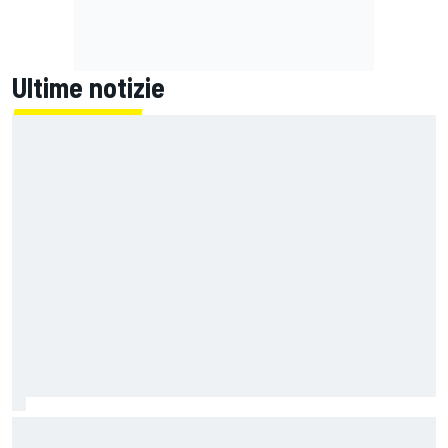
Ultime notizie
Un metro di altezza e 1.600 CV: ecco la Bugatti Destrier