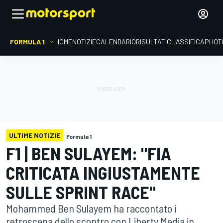
FORMULA 1
HOME
NOTIZIE
CALENDARIO
RISULTATI
CLASSIFICA
PHOT
ULTIME NOTIZIE
Formula 1
F1 | BEN SULAYEM: "FIA
CRITICATA INGIUSTAMENTE
SULLE SPRINT RACE"
Mohammed Ben Sulayem ha raccontato i
retroscena dello scontro con Liberty Media in