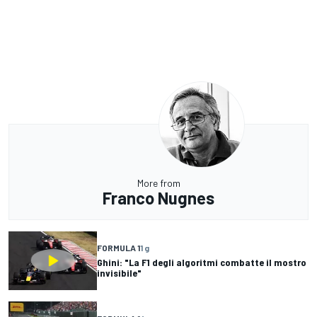
More from
Franco Nugnes
FORMULA 1
1 g
Ghini: "La F1 degli algoritmi combatte il mostro
invisibile"