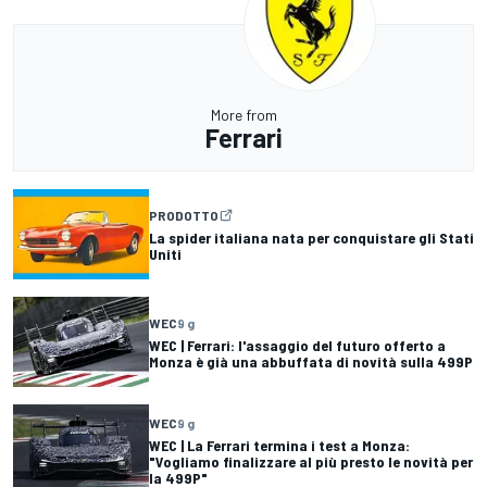
More from
Ferrari
PRODOTTO
La spider italiana nata per conquistare gli Stati
Uniti
WEC
9 g
WEC | Ferrari: l'assaggio del futuro offerto a
Monza è già una abbuffata di novità sulla 499P
WEC
9 g
WEC | La Ferrari termina i test a Monza:
"Vogliamo finalizzare al più presto le novità per
la 499P"