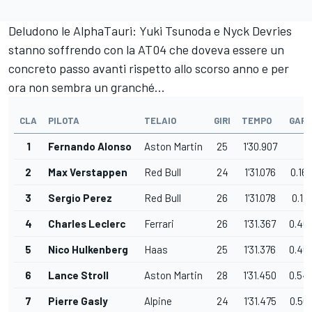
Deludono le AlphaTauri: Yuki Tsunoda e Nyck Devries
stanno soffrendo con la AT04 che doveva essere un
concreto passo avanti rispetto allo scorso anno e per
ora non sembra un granché...
CLA
PILOTA
TELAIO
GIRI
TEMPO
GAP
1
Fernando Alonso
Aston Martin
25
1'30.907
2
Max Verstappen
Red Bull
24
1'31.076
0.16
3
Sergio Perez
Red Bull
26
1'31.078
0.171
4
Charles Leclerc
Ferrari
26
1'31.367
0.46
5
Nico Hulkenberg
Haas
25
1'31.376
0.46
6
Lance Stroll
Aston Martin
28
1'31.450
0.54
7
Pierre Gasly
Alpine
24
1'31.475
0.56