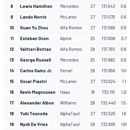
8
Lewis Hamilton
Mercedes
27
1'31.543
0.63
9
Lando Norris
McLaren
27
1'31.570
0.66
10
Guan Yu Zhou
Alfa Romeo
27
1'31.586
0.67
11
Esteban Ocon
Alpine
25
1'31.608
0.70
12
Valtteri Bottas
Alfa Romeo
28
1'31.793
0.88
13
George Russell
Mercedes
25
1'31.882
0.97
14
Carlos Sainz Jr.
Ferrari
28
1'31.956
1.04
15
Oscar Piastri
McLaren
27
1'32.024
1.117
16
Kevin Magnussen
Haas
18
1'32.110
1.20
17
Alexander Albon
Williams
28
1'32.440
1.53
18
Yuki Tsunoda
AlphaTauri
27
1'32.525
1.618
19
Nyck De Vries
AlphaTauri
28
1'32.605
1.69