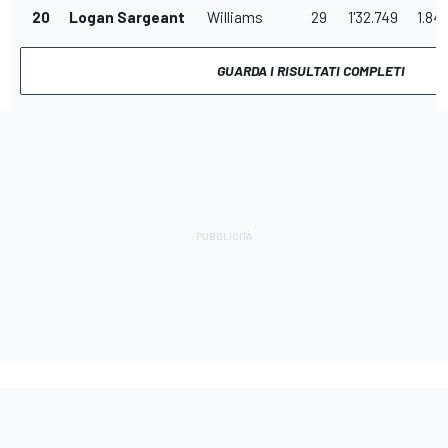
20
Logan Sargeant
Williams
29
1'32.749
1.84
GUARDA I RISULTATI COMPLETI