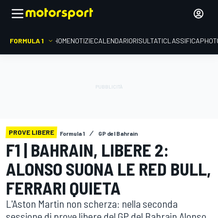
FORMULA 1
HOME
NOTIZIE
CALENDARIO
RISULTATI
CLASSIFICA
PHOT
PROVE LIBERE
Formula 1
GP del Bahrain
F1 | BAHRAIN, LIBERE 2:
ALONSO SUONA LE RED BULL,
FERRARI QUIETA
L'Aston Martin non scherza: nella seconda
sessione di prove libere del GP del Bahrain Alonso