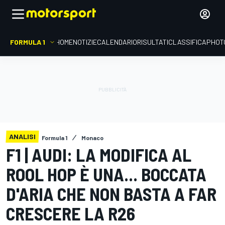
FORMULA 1
HOME
NOTIZIE
CALENDARIO
RISULTATI
CLASSIFICA
PHOT
ANALISI
Formula 1
Monaco
F1 | AUDI: LA MODIFICA AL
ROOL HOP È UNA... BOCCATA
D'ARIA CHE NON BASTA A FAR
CRESCERE LA R26