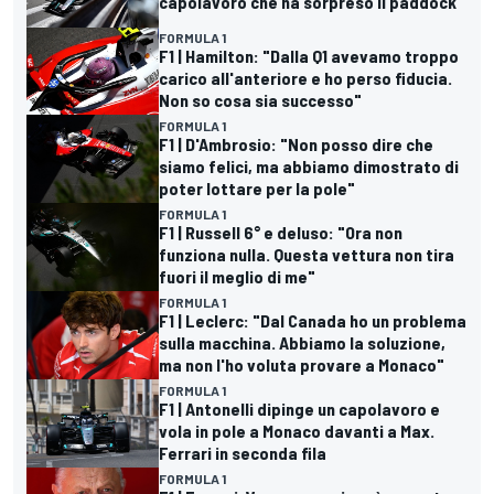
capolavoro che ha sorpreso il paddock
FORMULA 1
F1 | Hamilton: "Dalla Q1 avevamo troppo
carico all'anteriore e ho perso fiducia.
Non so cosa sia successo"
FORMULA 1
F1 | D'Ambrosio: "Non posso dire che
siamo felici, ma abbiamo dimostrato di
poter lottare per la pole"
FORMULA 1
F1 | Russell 6° e deluso: "Ora non
funziona nulla. Questa vettura non tira
fuori il meglio di me"
FORMULA 1
F1 | Leclerc: "Dal Canada ho un problema
sulla macchina. Abbiamo la soluzione,
ma non l'ho voluta provare a Monaco"
FORMULA 1
F1 | Antonelli dipinge un capolavoro e
vola in pole a Monaco davanti a Max.
Ferrari in seconda fila
FORMULA 1