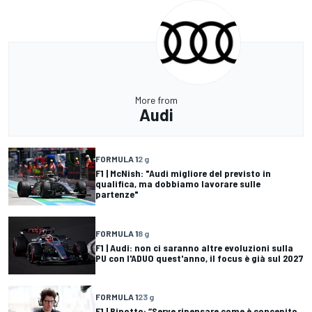
More from
Audi
FORMULA 1
2 g
F1 | McNish: "Audi migliore del previsto in
qualifica, ma dobbiamo lavorare sulle
partenze"
FORMULA 1
8 g
F1 | Audi: non ci saranno altre evoluzioni sulla
PU con l'ADUO quest'anno, il focus è già sul 2027
FORMULA 1
23 g
F1 | Binotto: “Serve ripensare come è concepito