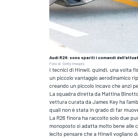
Audi R26: sono spariti i comandi dell'attuat
Foto di: Getty Images
I tecnici di Hinwil, quindi, una volta fi
un piccolo vantaggio aerodinamico ripu
creando un piccolo incavo che anzi pe
La squadra diretta da Mattina Binott
vettura curata da James Key ha l’ambi
quali non è stata in grado di far muov
ENDURANCE/GT
La R26 finora ha raccolto solo due pun
monoposto si adatta molto bene alle c
lecito pensare che a Hinwil vogliano d