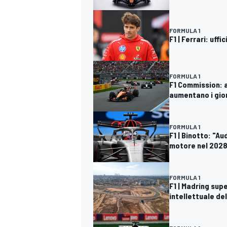
FORMULA 1
F1 | Ferrari: uffi
FORMULA 1
F1 Commission: 
aumentano i gior
FORMULA 1
F1 | Binotto: "Aud
motore nel 202
FORMULA 1
F1 | Madring supe
intellettuale de
RALLY