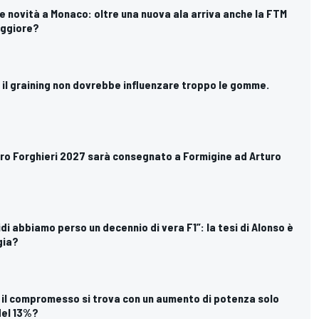
ltre novità a Monaco: oltre una nuova ala arriva anche la FTM
aggiore?
o il graining non dovrebbe influenzare troppo le gomme.
auro Forghieri 2027 sarà consegnato a Formigine ad Arturo
idi abbiamo perso un decennio di vera F1”: la tesi di Alonso è
gia?
: il compromesso si trova con un aumento di potenza solo
del 13%?