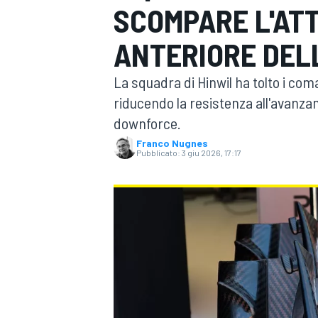
SCOMPARE L'AT
MOTOGP
WEC
ANTERIORE DEL
La squadra di Hinwil ha tolto i com
riducendo la resistenza all'avanz
downforce.
Franco Nugnes
Pubblicato:
3 giu 2026, 17:17
WRC