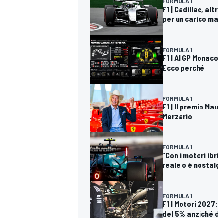
FORMULA 1
F1 | Cadillac, a
per un carico m
FORMULA 1
F1 | Al GP Monac
Ecco perché
FORMULA 1
F1 | Il premio M
Merzario
FORMULA 1
“Con i motori ibr
reale o è nostal
FORMULA 1
F1 | Motori 2027
del 5% anziché 