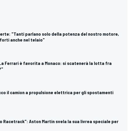
vverte: "Tanti parlano solo della potenza del nostro motore,
orti anche nel telaio"
"La Ferrari è favorita a Monaco: si scatenerà la lotta fra
?"
cco il camion a propulsione elettrica per gli spostamenti
to Racetrack": Aston Martin svela la sua livrea speciale per