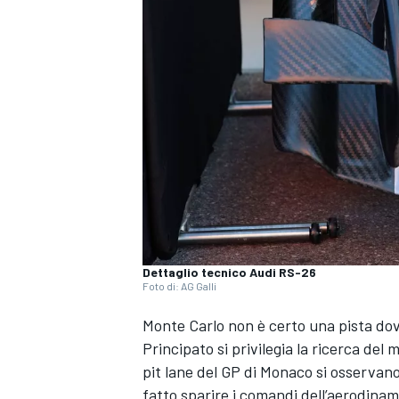
Dettaglio tecnico Audi RS-26
Foto di: AG Galli
Monte Carlo non è certo una pista dov
Principato si privilegia la ricerca de
pit lane del GP di Monaco si osservano 
MONOPOSTO
fatto sparire i comandi dell’aerodinam