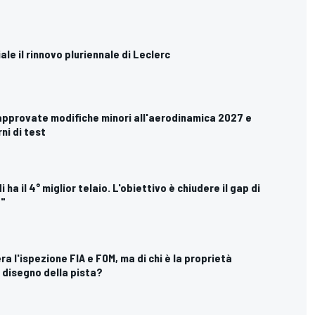
ciale il rinnovo pluriennale di Leclerc
approvate modifiche minori all'aerodinamica 2027 e
ni di test
i ha il 4° miglior telaio. L'obiettivo è chiudere il gap di
8"
ra l'ispezione FIA e FOM, ma di chi è la proprietà
l disegno della pista?