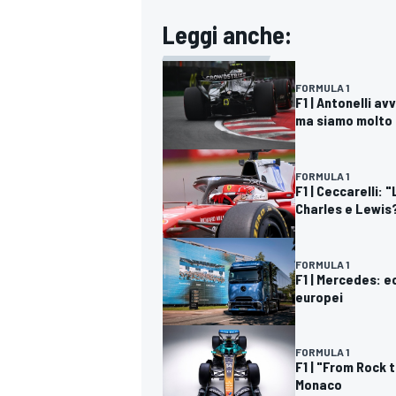
Leggi anche:
FORMULA 1
F1 | Antonelli a
ma siamo molto f
FORMULA 1
F1 | Ceccarelli: 
Charles e Lewis
FORMULA 1
F1 | Mercedes: e
europei
MONOMARCA
FORMULA 1
F1 | "From Rock 
Monaco