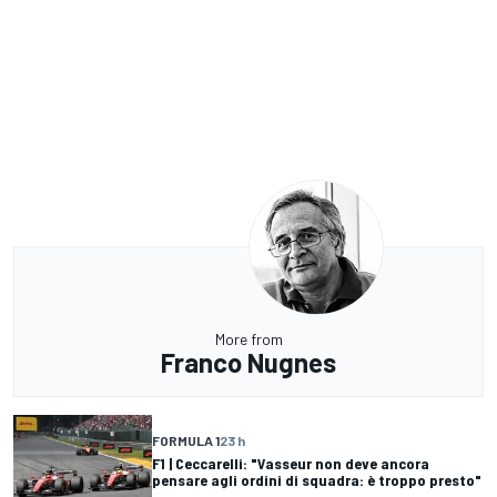
More from
Franco Nugnes
FORMULA 1
23 h
F1 | Ceccarelli: "Vasseur non deve ancora
pensare agli ordini di squadra: è troppo presto"