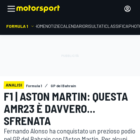
FORMULA 1
HOME
NOTIZIE
CALENDARIO
RISULTATI
CLASSIFICA
PHOT
ANALISI
Formula 1
GP del Bahrain
F1 | ASTON MARTIN: QUESTA
AMR23 È DAVVERO...
SFRENATA
Fernando Alonso ha conquistato un prezioso podio
nel GP del Bahrain con l'Aston Martin. Per alcuni