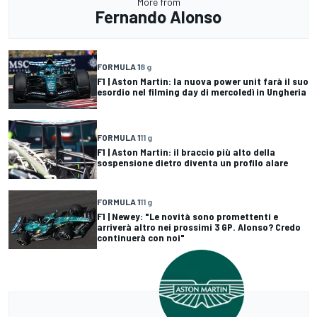
More from
Fernando Alonso
FORMULA 1
8 g
F1 | Aston Martin: la nuova power unit farà il suo
esordio nel filming day di mercoledì in Ungheria
FORMULA 1
11 g
F1 | Aston Martin: il braccio più alto della
sospensione dietro diventa un profilo alare
FORMULA 1
11 g
F1 | Newey: "Le novità sono promettenti e
arriverà altro nei prossimi 3 GP. Alonso? Credo
continuerà con noi"