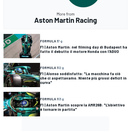
More from
Aston Martin Racing
FORMULA 1
7 g
F1 | Aston Martin: nel filming day di Budapest ha
fatto il debutto il motore Honda con l'ADUO
FORMULA 1
12 g
F1 | Alonso soddisfatto: "La macchina fa ciò
che ci aspettavamo. Niente più grossi deficit in
curva"
FORMULA 1
13 g
F1 | Aston Martin scopre la AMR26B: "L'obiettivo
è tornare in partita"