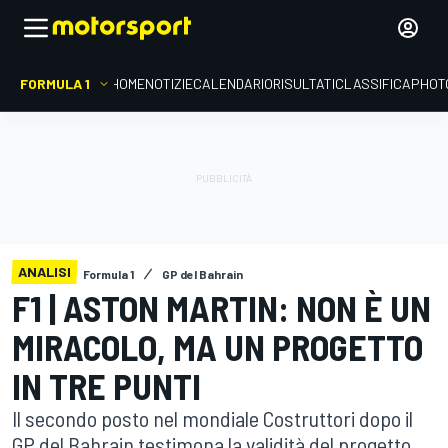
FORMULA 1
HOME
NOTIZIE
CALENDARIO
RISULTATI
CLASSIFICA
PHOT
ANALISI
Formula 1
GP del Bahrain
F1 | ASTON MARTIN: NON È UN
MIRACOLO, MA UN PROGETTO
IN TRE PUNTI
Il secondo posto nel mondiale Costruttori dopo il
GP del Bahrain testimona la validità del progetto