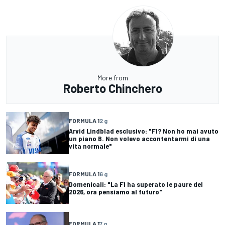
More from
Roberto Chinchero
FORMULA 1
2 g
Arvid Lindblad esclusivo: "F1? Non ho mai avuto
un piano B. Non volevo accontentarmi di una
vita normale"
FORMULA 1
6 g
Domenicali: "La F1 ha superato le paure del
2026, ora pensiamo al futuro"
FORMULA 1
7 g