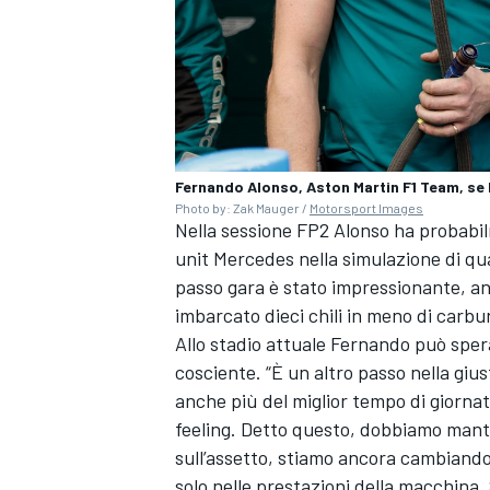
Fernando Alonso, Aston Martin F1 Team, se l
Photo by: Zak Mauger /
Motorsport Images
Nella sessione FP2 Alonso ha probabi
unit Mercedes nella simulazione di qu
passo gara è stato impressionante, an
imbarcato dieci chili in meno di carbur
Allo stadio attuale Fernando può spera
cosciente. “È un altro passo nella giu
ENDURANCE/GT
anche più del miglior tempo di giorna
feeling. Detto questo, dobbiamo mante
sull’assetto, stiamo ancora cambiando
solo nelle prestazioni della macchina