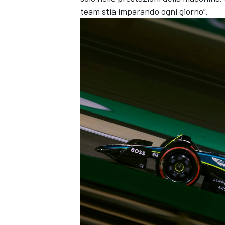
team stia imparando ogni giorno”.
MONOMARCA