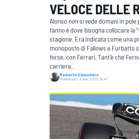
VELOCE DELLE 
MOTOGP
WEC
Alonso non si vede domani in pole 
fanno è dove bisogna collocare la "
stagione. Era indicata come una pre
monoposto di Fallows e Furbatto 
forse, con Ferrari. Tant'è che Fer
carriera...
Roberto Chinchero
WRC
Pubblicato:
3 mar 2023, 18:47