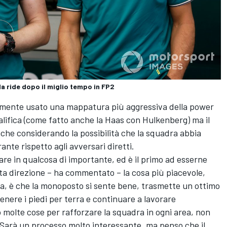
a ride dopo il miglio tempo in FP2
lmente usato una mappatura più aggressiva della power
alifica (come fatto anche la Haas con Hulkenberg) ma il
che considerando la possibilità che la squadra abbia
ante rispetto agli avversari diretti.
re in qualcosa di importante, ed è il primo ad esserne
sta direzione – ha commentato – la cosa più piacevole,
ta, è che la monoposto si sente bene, trasmette un ottimo
nere i piedi per terra e continuare a lavorare
 molte cose per rafforzare la squadra in ogni area, non
. Sarà un processo molto interessante, ma penso che il