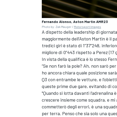
Fernando Alonso, Aston Martin AMR23
Photo by: Zak Mauger /
Motorsport Images
A dispetto della leadership di giornata
maggiormente dell’Aston Martin è il pa
tredici giri è stato di 1”37”248, inferio
migliore di 0”443 rispetto a Perez (17 gi
In vista della qualifica è lo stesso Fern
“Se non farò la pole? Ah, non sarò per
ho ancora chiara quale posizione sarà 
Q3 con entrambe le vetture, e l’obietti
queste prime due gare, evitando di c
"Quando si lotta davanti l’adrenalina 
crescere insieme come squadra, e mi a
RALLY
commetterò degli errori, è una squad
per terra. Penso che sia solo una ques