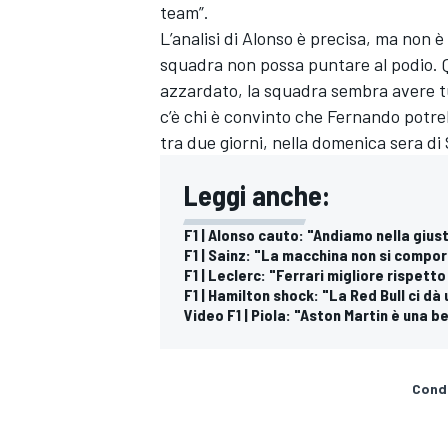
team”.
L’analisi di Alonso è precisa, ma non 
squadra non possa puntare al podio. Q
azzardato, la squadra sembra avere t
c’è chi è convinto che Fernando potre
tra due giorni, nella domenica sera di 
Leggi anche:
F1 | Alonso cauto: "Andiamo nella gius
F1 | Sainz: "La macchina non si compo
F1 | Leclerc: "Ferrari migliore rispett
F1 | Hamilton shock: "La Red Bull ci dà
Video F1 | Piola: "Aston Martin è una b
Condi