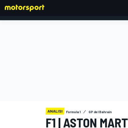
FORMULA 1
ANALISI
Formula 1
GP del Bahrain
F1 | ASTON MAR