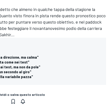
è detto che almeno in qualche tappa della stagione la
uanto visto finora in pista rende questo pronostico poco
utto per puntare verso questo obiettivo, e nel paddock
bbe festeggiare il novantanovesimo podio della carriera
Sakhir...
ta direzione, ma calma"
rta come nei test"
o ai test, ma non da pole"
 un secondo al giro"
ella variabile pazza"
vidi o salva questo articolo