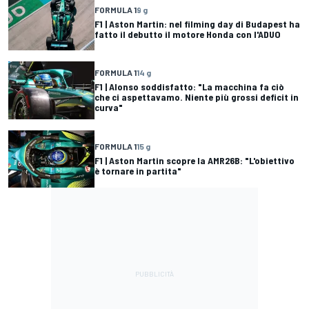
FORMULA 1
9 g
F1 | Aston Martin: nel filming day di Budapest ha
fatto il debutto il motore Honda con l'ADUO
FORMULA 1
14 g
F1 | Alonso soddisfatto: "La macchina fa ciò
che ci aspettavamo. Niente più grossi deficit in
curva"
FORMULA 1
15 g
F1 | Aston Martin scopre la AMR26B: "L'obiettivo
è tornare in partita"