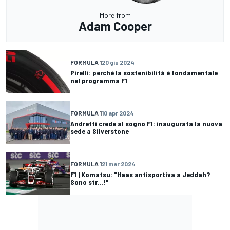
More from
Adam Cooper
FORMULA 1
20 giu 2024
Pirelli: perché la sostenibilità è fondamentale
nel programma F1
FORMULA 1
10 apr 2024
Andretti crede al sogno F1: inaugurata la nuova
sede a Silverstone
FORMULA 1
21 mar 2024
F1 | Komatsu: "Haas antisportiva a Jeddah?
Sono str...!"