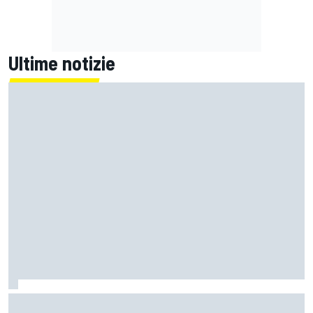
Ultime notizie
MotoGP | Zarco risale in moto tre mesi dopo il suo grave
infortunio