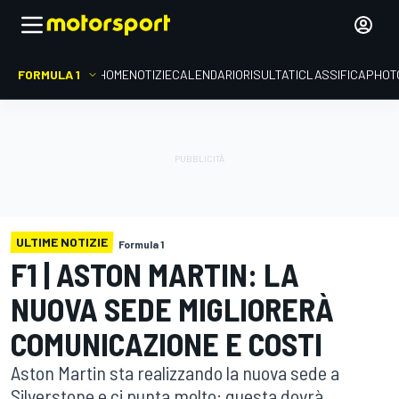
FORMULA 1
HOME
NOTIZIE
CALENDARIO
RISULTATI
CLASSIFICA
PHOT
ULTIME NOTIZIE
Formula 1
F1 | ASTON MARTIN: LA
NUOVA SEDE MIGLIORERÀ
COMUNICAZIONE E COSTI
Aston Martin sta realizzando la nuova sede a
Silverstone e ci punta molto: questa dovrà