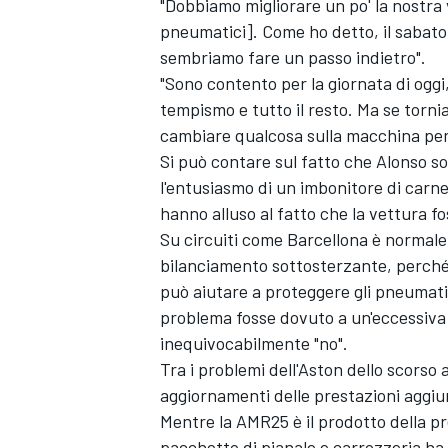
"Dobbiamo migliorare un po' la nostra v
pneumatici]. Come ho detto, il sabat
sembriamo fare un passo indietro".
"Sono contento per la giornata di oggi
tempismo e tutto il resto. Ma se torn
cambiare qualcosa sulla macchina per 
Si può contare sul fatto che Alonso sot
l'entusiasmo di un imbonitore di carnev
hanno alluso al fatto che la vettura f
Su circuiti come Barcellona è normale
bilanciamento sottosterzante, perché l
può aiutare a proteggere gli pneumati
problema fosse dovuto a un'eccessiva 
inequivocabilmente "no".
Tra i problemi dell'Aston dello scorso 
MONOMARCA
aggiornamenti delle prestazioni aggiun
Mentre la AMR25 è il prodotto della p
pacchetto di pianale e carrozzeria ha 