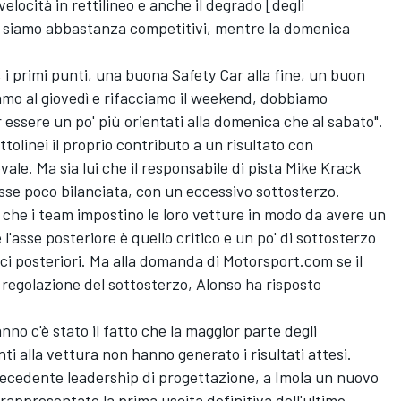
elocità in rettilineo e anche il degrado [degli
o siamo abbastanza competitivi, mentre la domenica
, i primi punti, una buona Safety Car alla fine, un buon
iamo al giovedì e rifacciamo il weekend, dobbiamo
essere un po' più orientati alla domenica che al sabato".
tolinei il proprio contributo a un risultato con
ale. Ma sia lui che il responsabile di pista Mike Krack
osse poco bilanciata, con un eccessivo sottosterzo.
 che i team impostino le loro vetture in modo da avere un
'asse posteriore è quello critico e un po' di sottosterzo
ci posteriori. Ma alla domanda di Motorsport.com se il
regolazione del sottosterzo, Alonso ha risposto
anno c'è stato il fatto che la maggior parte degli
ti alla vettura non hanno generato i risultati attesi.
recedente leadership di progettazione, a Imola un nuovo
rappresentato la prima uscita definitiva dell'ultimo