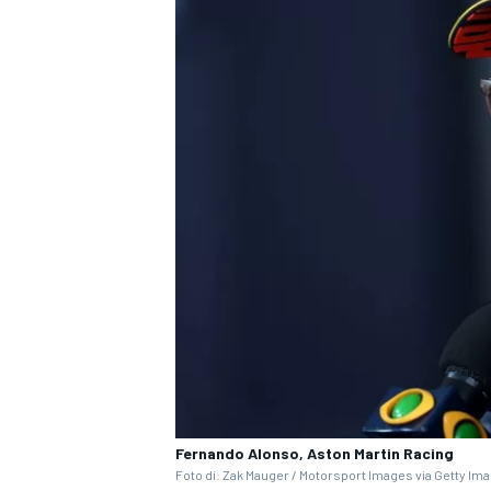
ENDURANCE/GT
Fernando Alonso, Aston Martin Racing
Foto di: Zak Mauger / Motorsport Images via Getty Im