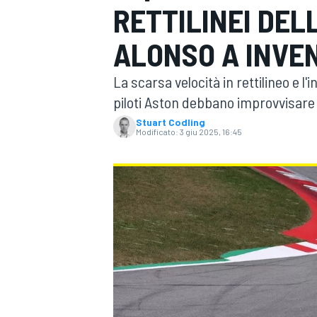
RETTILINEI DEL
MOTOGP
WEC
ALONSO A INVE
La scarsa velocità in rettilineo e l
piloti Aston debbano improvvisare 
Stuart Codling
Modificato:
3 giu 2025, 16:45
WRC