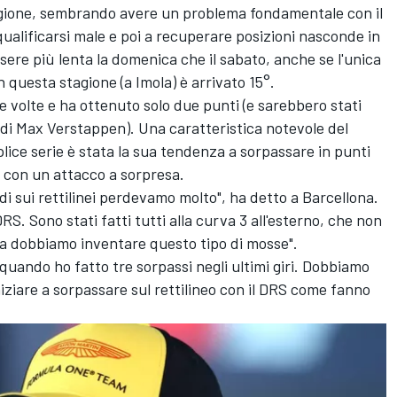
gione, sembrando avere un problema fondamentale con il
 qualificarsi male e poi a recuperare posizioni nasconde in
ere più lenta la domenica che il sabato, anche se l'unica
in questa stagione (a Imola) è arrivato 15°.
re volte e ha ottenuto solo due punti (e sarebbero stati
 di
Max Verstappen
). Una caratteristica notevole del
plice serie è stata la sua tendenza a sorpassare in punti
to con un attacco a sorpresa.
i sui rettilinei perdevamo molto", ha detto a Barcellona.
RS. Sono stati fatti tutti alla curva 3 all'esterno, che non
a dobbiamo inventare questo tipo di mosse".
 quando ho fatto tre sorpassi negli ultimi giri. Dobbiamo
niziare a sorpassare sul rettilineo con il DRS come fanno