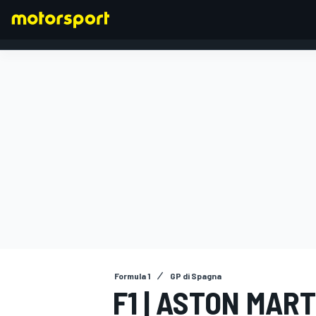
FORMULA 1
Formula 1
GP di Spagna
F1 | ASTON MART